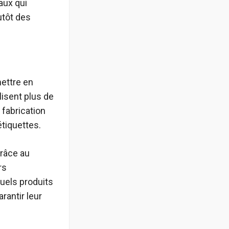
aux qui
utôt des
ettre en
lisent plus de
 fabrication
étiquettes.
grâce au
rs
uels produits
rantir leur