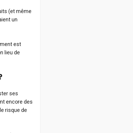
duits (et même
aient un
ement est
on lieu de
?
ster ses
ent encore des
le risque de