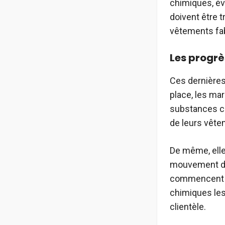
chimiques, év
doivent être t
vêtements fabr
Les progrès
Ces dernière
place, les ma
substances chi
de leurs vêtem
De même, elle
mouvement de 
commencent à 
chimiques les 
clientèle.