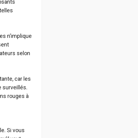
osants
telles
es n’implique
sent
ateurs selon
ante, car les
 surveillés.
ins rouges à
s
le. Si vous