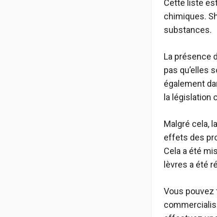
Cette liste e
chimiques. Sh
substances.
La présence d
pas qu’elles 
également dan
la législation 
Malgré cela, l
effets des pro
Cela a été mi
lèvres a été r
Vous pouvez t
commercialisé