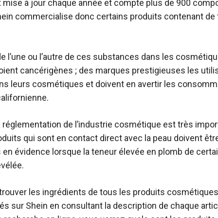
st mise à jour chaque année et compte plus de 900 comp
ein commercialise donc certains produits contenant de 
e l’une ou l’autre de ces substances dans les cosmétiqu
soient cancérigènes ; des marques prestigieuses les utili
s leurs cosmétiques et doivent en avertir les consomm
californienne.
a réglementation de l’industrie cosmétique est très import
duits qui sont en contact direct avec la peau doivent être
s en évidence lorsque la teneur élevée en plomb de certa
évélée.
rouver les ingrédients de tous les produits cosmétique
s sur Shein en consultant la description de chaque artic