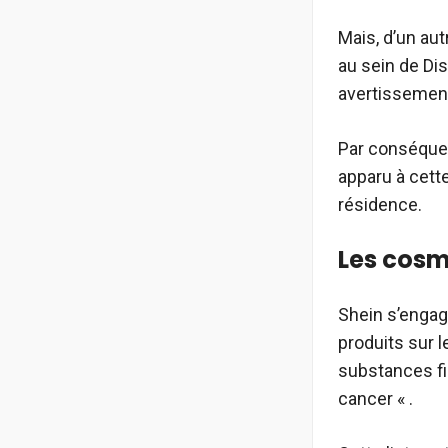
Mais, d’un aut
au sein de Di
avertissement
Par conséquen
apparu à cette
résidence.
Les cosm
Shein s’engage
produits sur 
substances fi
cancer « .