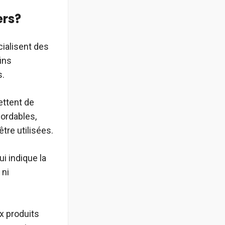
ers?
cialisent des
ins
s.
ettent de
bordables,
re utilisées.
i indique la
 ni
x produits