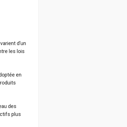
 varient d’un
tre les lois
 adoptée en
produits
’eau des
ctifs plus