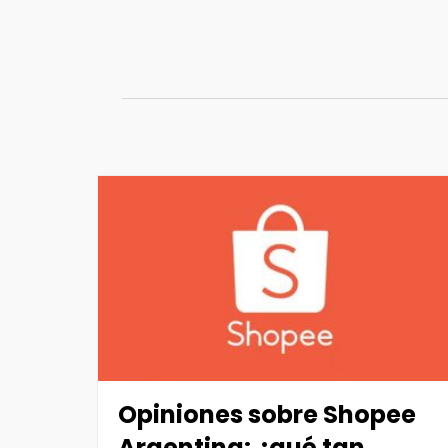
Saltar
al
contenido
Opiniones sobre Shopee
Argentina: ¿qué tan