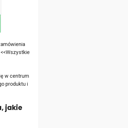
 zamówienia
y <<Wszystkie
się w centrum
o produktu i
 jakie