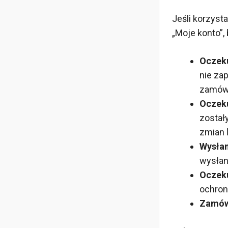
Jeśli korzyst
„Moje konto”
Oczeku
nie zap
zamówi
Oczeku
został
zmian 
Wysła
wysłan
Oczeku
ochron
Zamów