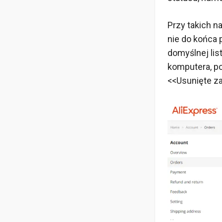
Przy takich n
nie do końca
domyślnej lis
komputera, po
<<Usunięte z