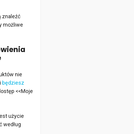
ą znaleźć
my możliwe
ówienia
e
uktów nie
i
będziesz
 dostęp <<Moje
est użycie
ać według