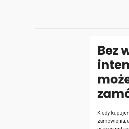
Przejdź
do
treści
Bez w
inte
może
zamó
Kiedy kupujem
zamówienia, a
w razie potrz