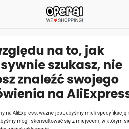
zględu na to, jak
nsywnie szukasz, nie
sz znaleźć swojego
wienia na AliExpres
y na AliExpress, ważne jest, abyśmy mieli specyfikację
byśmy mogli skonsultować się z miejscem, w którym się
eby złożyć reklamację.