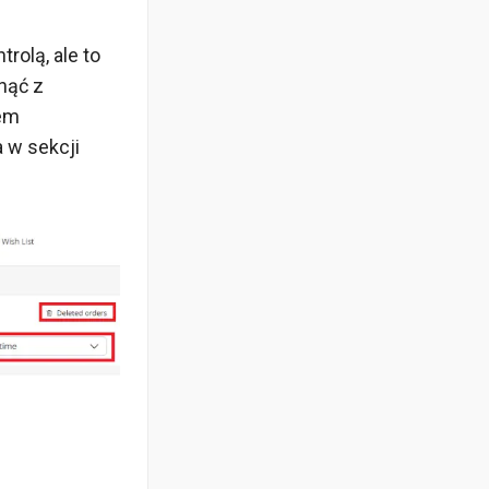
rolą, ale to
nąć z
wem
 w sekcji