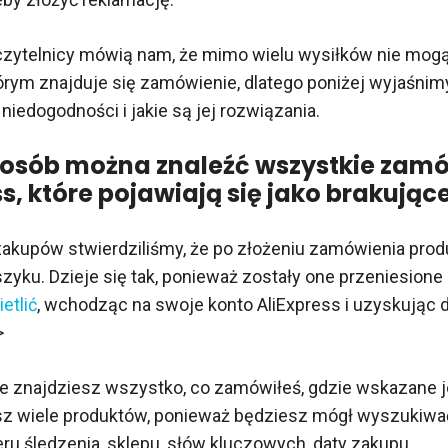
czytelnicy mówią nam, że mimo wielu wysiłków nie mog
órym znajduje się zamówienie, dlatego poniżej wyjaśni
niedogodności i jakie są jej rozwiązania.
posób można znaleźć wszystkie zam
s, które pojawiają się jako brakując
akupów stwierdziliśmy, że po złożeniu zamówienia prod
szyku. Dzieje się tak, ponieważ zostały one przeniesione 
etlić
, wchodząc na swoje konto AliExpress i uzyskując
>
e znajdziesz wszystko, co zamówiłeś, gdzie wskazane j
 masz wiele produktów, ponieważ będziesz mógł wyszukiw
ru śledzenia, sklepu, słów kluczowych, daty zakupu.