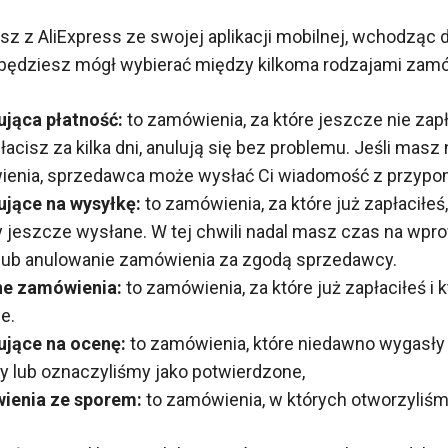
asz z AliExpress ze swojej aplikacji mobilnej, wchodząc 
, będziesz mógł wybierać między kilkoma rodzajami zam
jąca płatność:
to zamówienia, za które jeszcze nie zapła
łacisz za kilka dni, anulują się bez problemu. Jeśli masz
enia, sprzedawca może wysłać Ci wiadomość z przypo
jące na wysyłkę:
to zamówienia, za które już zapłaciłeś,
y jeszcze wysłane. W tej chwili nadal masz czas na wp
lub anulowanie zamówienia za zgodą sprzedawcy.
ne zamówienia:
to zamówienia, za które już zapłaciłeś i 
e.
jące na ocenę:
to zamówienia, które niedawno wygasły
y lub oznaczyliśmy jako potwierdzone,
ienia ze sporem:
to zamówienia, w których otworzyliśm