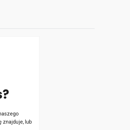
s?
 naszego
 znajduje, lub