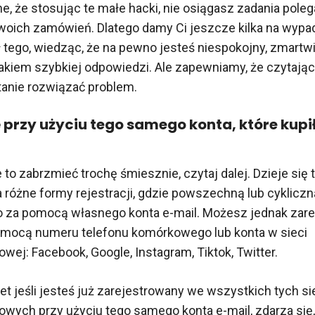
e, że stosując te małe hacki, nie osiągasz zadania pole
woich zamówień. Dlatego damy Ci jeszcze kilka na wypa
 tego, wiedząc, że na pewno jesteś niespokojny, zmartw
akiem szybkiej odpowiedzi. Ale zapewniamy, że czytając 
tanie rozwiązać problem.
ę przy użyciu tego samego konta, które kupi
to zabrzmieć trochę śmiesznie, czytaj dalej. Dzieje się 
 różne formy rejestracji, gdzie powszechną lub cykliczn
o za pomocą własnego konta e-mail. Możesz jednak zare
omocą numeru telefonu komórkowego lub konta w sieci
wej: Facebook, Google, Instagram, Tiktok, Twitter.
et jeśli jesteś już zarejestrowany we wszystkich tych si
wych przy użyciu tego samego konta e-mail, zdarza się,