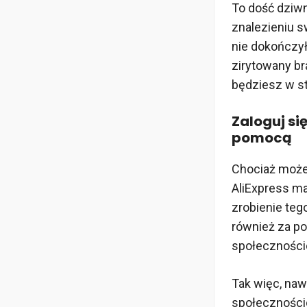
To dość dziwn
znalezieniu s
nie dokończył
zirytowany br
będziesz w s
Zaloguj si
pomocą
Chociaż może 
AliExpress ma
zrobienie teg
również za p
społecznościo
Tak więc, naw
społecznościo