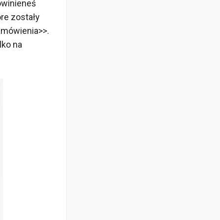
powinieneś
re zostały
zamówienia>>.
lko na