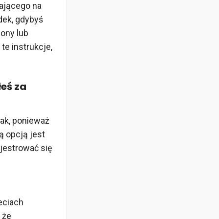
gającego na
dek, gdybyś
iony lub
te instrukcje,
łeś za
tak, ponieważ
ą opcją jest
jestrować się
eciach
 że