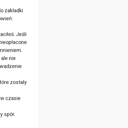
do zakładki
ówień:
ciłeś. Jeśli
 nieopłacone
mnieniem.
 ale nie
rowadzenie
które zostały
 w czasie
y spór.