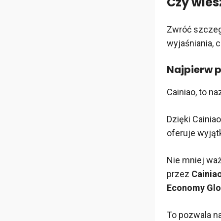
Czy wiesz
Zwróć szczeg
wyjaśniania, c
Najpierw 
Cainiao, to n
Dzięki Cainia
oferuje wyjąt
Nie mniej wa
przez
Cainia
Economy Glo
To pozwala na