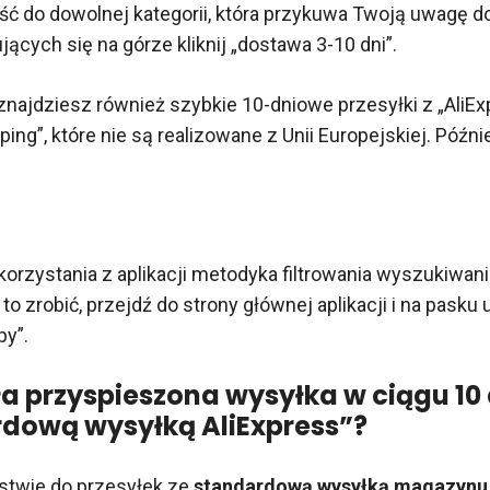
ć do dowolnej kategorii, która przykuwa Twoją uwagę d
ujących się na górze kliknij „dostawa 3-10 dni”.
znajdziesz również szybkie 10-dniowe przesyłki z „AliE
ping”, które nie są realizowane z Unii Europejskiej. Późn
orzystania z aplikacji metodyka filtrowania wyszukiwani
to zrobić, przejdź do strony głównej aplikacji i na pasku u
py”.
ła przyspieszona wysyłka w ciągu 10 
dową wysyłką AliExpress”?
stwie do przesyłek ze
standardową wysyłką magazynu 