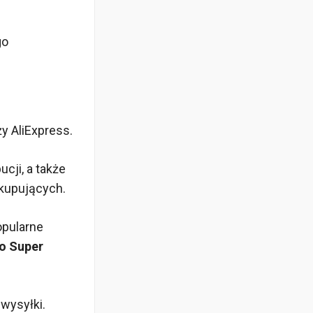
go
ży AliExpress.
cji, a także
 kupujących.
opularne
o Super
wysyłki.