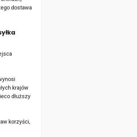
atego dostawa
syłka
ejsca
 wynosi
łych krajów
nieco dłuższy
taw korzyści,