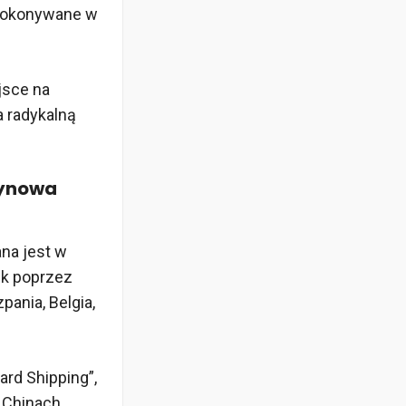
 dokonywane w
jsce na
a radykalną
zynowa
na jest w
ek poprzez
ania, Belgia,
rd Shipping”,
 Chinach,