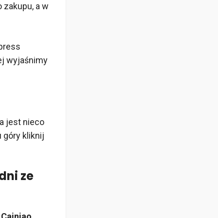
o zakupu, a w
xpress
iej wyjaśnimy
a jest nieco
 góry kliknij
dni ze
Cainiao
,