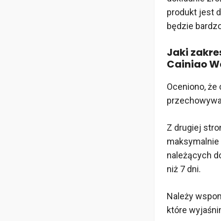
produkt jest
będzie bardz
Jaki zakr
Cainiao W
Oceniono, że 
przechowywan
Z drugiej str
maksymalnie 
należących do
niż 7 dni.
Należy wspomn
które wyjaśni