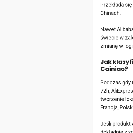
Przekłada się
Chinach.
Nawet Alibab
świecie w zal
zmianę w log
Jak klasy
Cainiao?
Podczas gdy 
72h, AliExpre
tworzenie lok
Francja, Polsk
Jeśli produkt
dokładnie zr