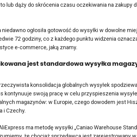
 to lub dąży do skrócenia czasu oczekiwania na zakupy
a niedawno ogłosiła gotowość do wysyłki w dowolne mie
edwie 72 godziny, co z każdego punktu widzenia oznacz
istyce e-commerce, jaką znamy.
fikowana jest standardowa wysyłka maga
rzeczywista konsolidacja globalnych wysyłek spodziewa
ss kontynuuje swoją pracę w celu przyspieszenia wysył
alnych magazynów: w Europie, czego dowodem jest Hiszp
a i Czechy.
 AliExpress ma metodę wysyłki „Caniao Warehouse Standa
ozumiemy, że chociaż sprzedawca jest zarejestrowany w