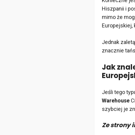
Konieczne jes
Hiszpanii i p
mimo że mogą
Europejskiej, 
Jednak zaletą
znacznie tańs
Jak znal
Europejs
Jeśli tego ty
Warehouse
Ci
szybciej je z
Ze strony 