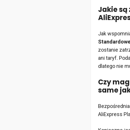
Jakie są 
AliExpre
Jak wspomnian
Standardowej
zostanie zatr
ani taryf. Po
dlatego nie m
Czy maga
same jak
Bezpośrednia 
AliExpress Pl