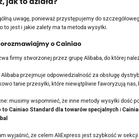
, jak to działa?
ólną uwagę, ponieważ przystępujemy do szczegółowe
o to jest i jakie zalety ma ta metoda wysyłki.
porozmawiajmy o Cainiao
azwa firmy stworzonej przez grupę Alibaba, do której nale
o Alibaba przejmuje odpowiedzialność za obsługę dystrybu
kowo tanie przesyłki, które niewątpliwie faworyzują nas,
żne: musimy wspomnieć, że inne metody wysyłki dość p
o to Cainiao Standard dla towarów specjalnych
i
Cainia
bal
m wyjaśnić, że celem AliExpress jest szybkość w sekcji 