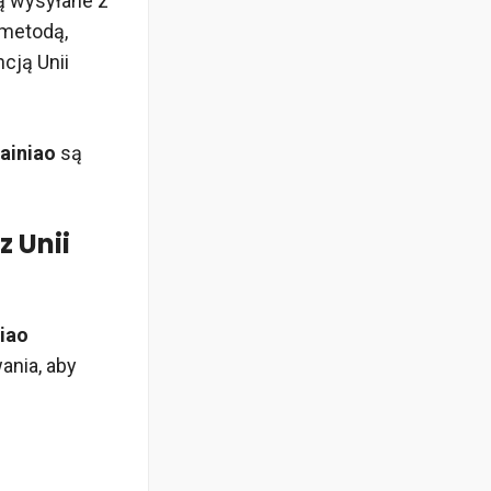
są wysyłane z
 metodą,
cją Unii
ainiao
są
z Unii
iao
ania, aby