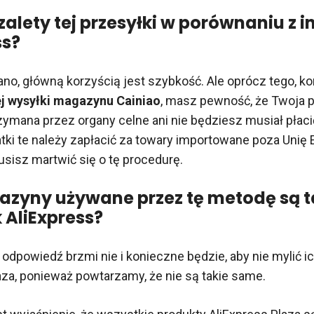
zalety tej przesyłki w porównaniu z i
ss?
o, główną korzyścią jest szybkość. Ale oprócz tego, ko
 wysyłki magazynu Cainiao
, masz pewność, że Twoja p
zymana przez organy celne ani nie będziesz musiał płac
datki te należy zapłacić za towary importowane poza Unię 
usisz martwić się o tę procedurę.
zyny używane przez tę metodę są t
 AliExpress?
odpowiedź brzmi nie i konieczne będzie, aby nie mylić ic
aza, ponieważ powtarzamy, że nie są takie same.