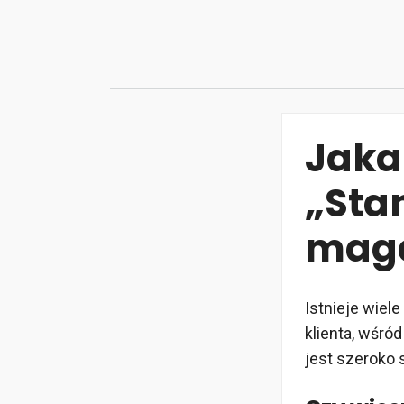
Przejdź
do
treści
Jaka
„Sta
maga
Istnieje wiel
klienta, wśró
jest szeroko