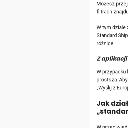
Możesz przejś
filtrach znajd
W tym dziale 
Standard Ship
różnice.
Z aplikacji
W przypadku k
prostsza. Aby 
„Wyślij z Euro
Jak dzia
„standar
W przeciwień