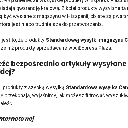
t wyjaśnienie, że wszystkie produkty AliExpress Plaza 
osiadają gwarancję krajową. Z kolei produkty wysyłane tą
 być wysłane z magazynu w Hiszpanii, objęte są gwaran
która jest nieco trudniejsza do przetworzenia.
 jest to, że produkty
Standardowej wysyłki magazynu C
ze niż produkty sprzedawane w AliExpress Plaza.
eźć bezpośrednio artykuły wysyłane 
kiej?
pu produkty z szybką wysyłką
Standardowa wysyłka Can
ę przekonają, wyjaśnimy, jak możesz filtrować wyszukiw
naleźć
internetowej