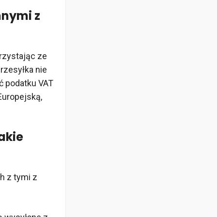
nnymi z
rzystając ze
rzesyłka nie
ić podatku VAT
Europejską,
akie
h z tymi z