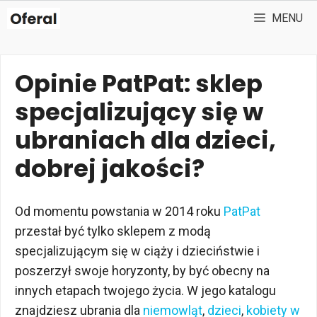
Przejdź
MENU
do
treści
Opinie PatPat: sklep
specjalizujący się w
ubraniach dla dzieci,
dobrej jakości?
Od momentu powstania w 2014 roku
PatPat
przestał być tylko sklepem z modą
specjalizującym się w ciąży i dzieciństwie i
poszerzył swoje horyzonty, by być obecny na
innych etapach twojego życia. W jego katalogu
znajdziesz ubrania dla
niemowląt
,
dzieci
,
kobiety w