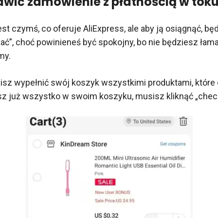
awić zamówienie z płatnością w tok
jest czymś, co oferuje AliExpress, ale aby ją osiągnąć, b
ać”, choć powinieneś być spokojny, bo nie będziesz łam
my.
isz wypełnić swój koszyk wszystkimi produktami, które
sz już wszystko w swoim koszyku, musisz kliknąć „chec