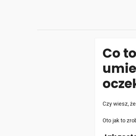
Przejdź
do
treści
Co to 
umie
ocze
Czy wiesz, ż
Oto jak to zrob