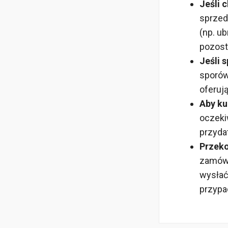
Jeśli 
sprzed
(np. u
pozost
Jeśli 
sporów
oferują
Aby kup
oczeki
przyda
Przeko
zamówi
wysłać
przypa