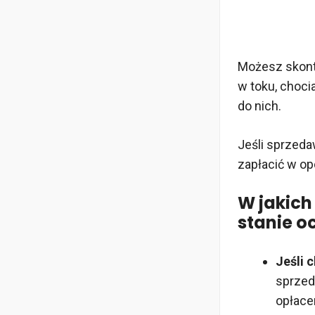
Możesz skont
w toku, choci
do nich.
Jeśli sprzeda
zapłacić w opc
W jakich
stanie o
Jeśli 
sprzed
opłace