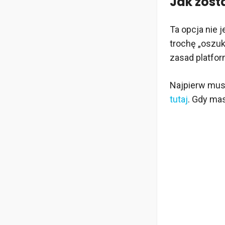
Jak zost
Ta opcja nie 
trochę „oszuk
zasad platfor
Najpierw mus
tutaj
. Gdy ma