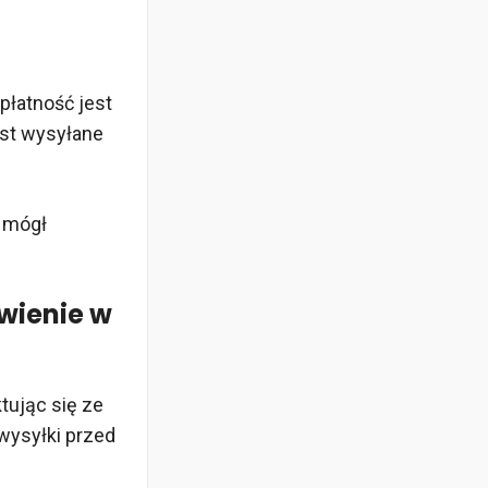
płatność jest
est wysyłane
z mógł
wienie w
tując się ze
wysyłki przed