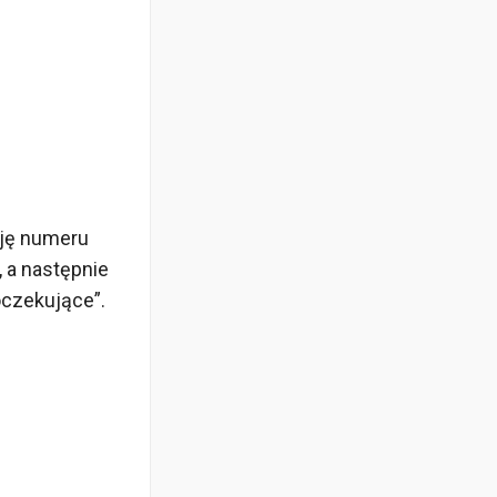
ację numeru
, a następnie
oczekujące”.