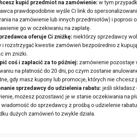
chcesz kupić przedmiot na zamówienie:
w tym przypad
awca prawdopodobnie wyśle Ci link do spersonalizowan
brania na zamówienie lub innych przedmiotów) i poprosi o
awienie go w oczekiwaniu na zapłatę.
sprzedawca oferuje Ci zniżkę:
niektórzy sprzedawcy wol
 i rozstrzygać kwestie zamówień bezpośrednio z kupuj
c im zniżki.
ić coś i zapłacić za to później:
zamówienie pozostaje
waniu na płatność do 20 dni, po czym zostanie anulowane
tne, gdy masz kupony lub promocje, których nie chcesz 
nanie sprzedawcy do udzielenia rabatu:
jeśli składasz
enie, możesz pozostawić je w stanie oczekiwania na pła
 wiadomość do sprzedawcy z prośbą o udzielenie rabatu
dku dużych zamówień to zwykle działa.