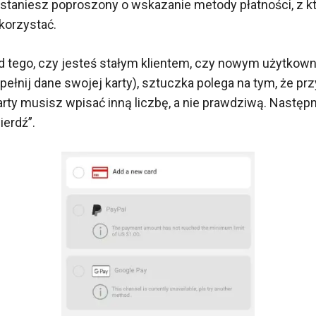
taniesz poproszony o wskazanie metody płatności, z kt
korzystać.
d tego, czy jesteś stałym klientem, czy nowym użytkow
ełnij dane swojej karty), sztuczka polega na tym, że pr
rty musisz wpisać inną liczbę, a nie prawdziwą. Następni
ierdź”.