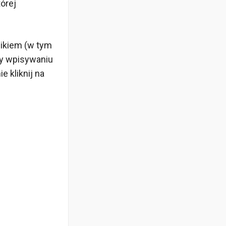
órej
nikiem (w tym
zy wpisywaniu
e kliknij na