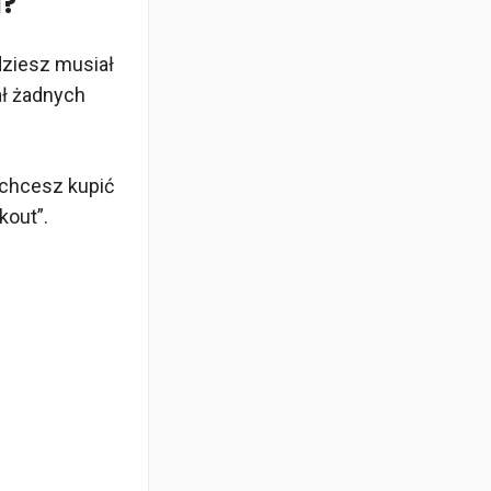
u?
ędziesz musiał
ał żadnych
 chcesz kupić
kout”.