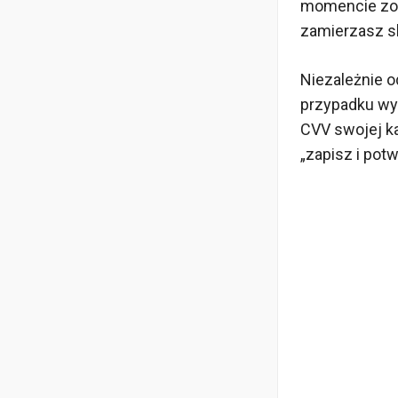
momencie zos
zamierzasz s
Niezależnie o
przypadku wyp
CVV swojej ka
„zapisz i potw