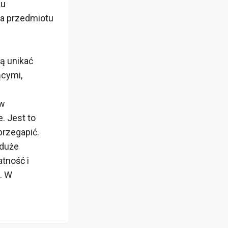
ku
ia przedmiotu
ą unikać
ącymi,
 w
. Jest to
przegapić.
 duże
tność i
. W