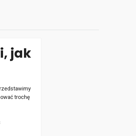
, jak
 przedstawimy
chować trochę
ć