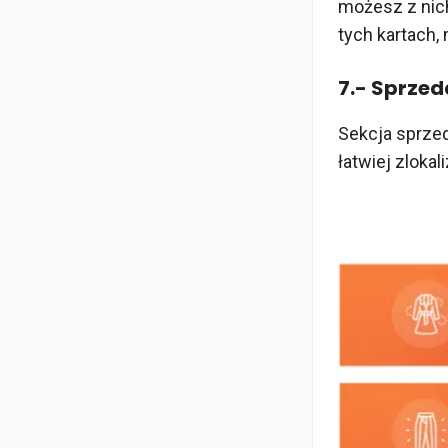
możesz z nich
tych kartach
7.- Sprzed
Sekcja sprzed
łatwiej zloka