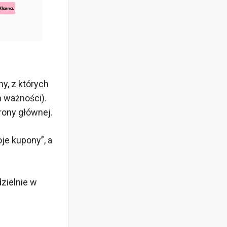
y, z których
h ważności).
rony głównej.
je kupony”, a
zielnie w