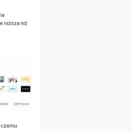
na
e niższa niż
ki czemu