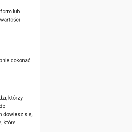
tform lub
 wartości
ępnie dokonać
zi, którzy
 do
m dowiesz się,
, które