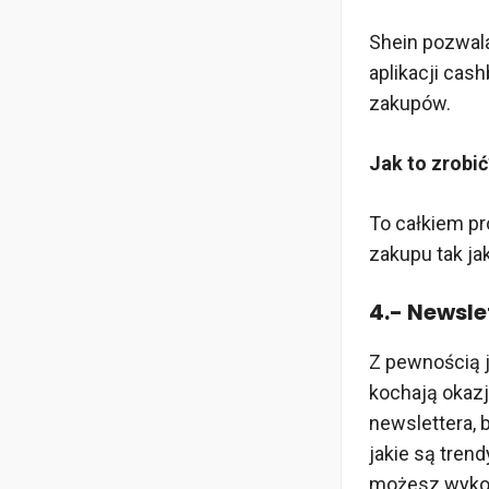
Shein pozwala
aplikacji cas
zakupów.
Jak to zrobić
To całkiem pr
zakupu tak ja
4.- Newsle
Z pewnością j
kochają okazj
newslettera, 
jakie są tren
możesz wykor