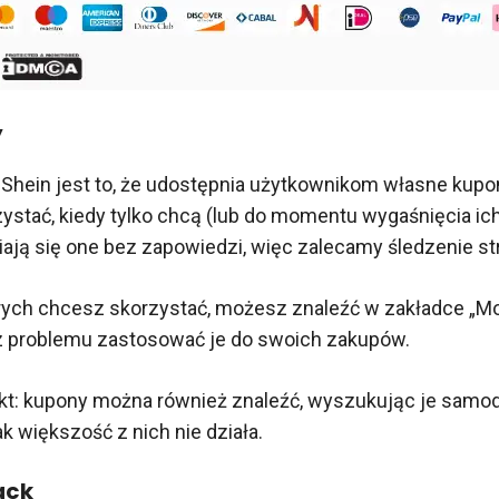
y
 Shein jest to, że udostępnia użytkownikom własne kupon
ystać, kiedy tylko chcą (lub do momentu wygaśnięcia ic
ają się one bez zapowiedzi, więc zalecamy śledzenie st
rych chcesz skorzystać, możesz znaleźć w zakładce „Mo
z problemu zastosować je do swoich zakupów.
kt: kupony można również znaleźć, wyszukując je samod
k większość z nich nie działa.
ack