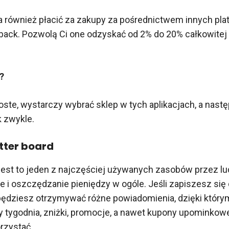
 również płacić za zakupy za pośrednictwem innych pla
hback. Pozwolą Ci one odzyskać od 2% do 20% całkowitej
?
oste, wystarczy wybrać sklep w tych aplikacjach, a nast
k zwykle.
tter board
est to jeden z najczęściej używanych zasobów przez lud
e i oszczędzanie pieniędzy w ogóle. Jeśli zapiszesz się
będziesz otrzymywać różne powiadomienia, dzięki który
dy tygodnia, zniżki, promocje, a nawet kupony upominkowe
zystać.