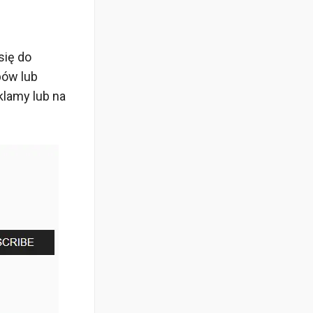
się do
pów lub
klamy lub na