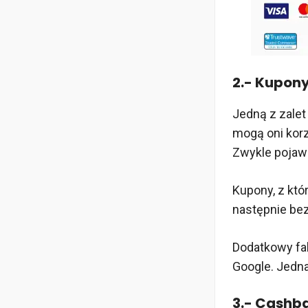
2.- Kupon
Jedną z zalet
mogą oni korz
Zwykle pojawi
Kupony, z któ
następnie be
Dodatkowy fa
Google. Jedna
3.- Cashb