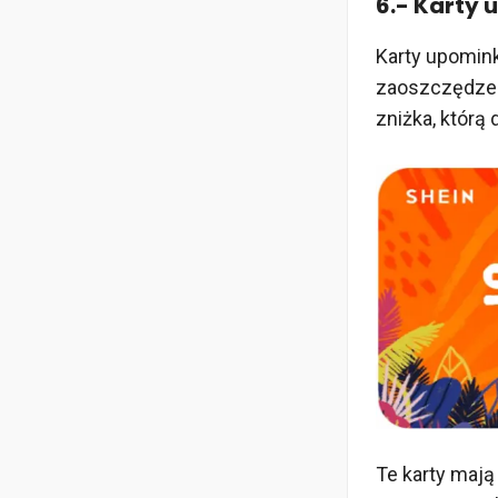
6.- Karty
Karty upomink
zaoszczędzeni
zniżka, którą d
Te karty mają