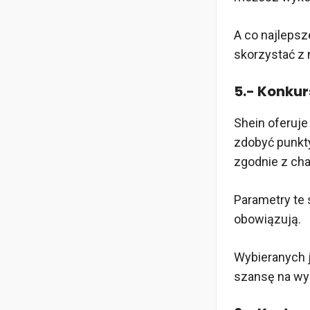
A co najlepsz
skorzystać z 
5.- Konkur
Shein oferuje
zdobyć punkty
zgodnie z cha
Parametry te 
obowiązują.
Wybieranych j
szansę na wy