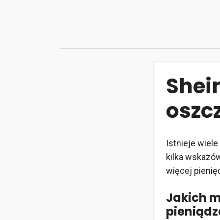
Przejdź
do
treści
Shein
oszc
Istnieje wiel
kilka wskazów
więcej pienięd
Jakich m
pieniądz