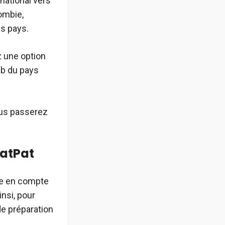
national vers
lombie,
es pays.
z une option
eb du pays
vous passerez
PatPat
e en compte
insi, pour
de préparation