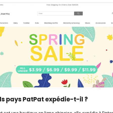
ls pays PatPat expédie-t-il ?