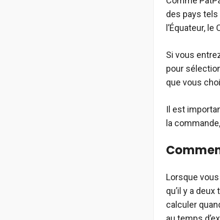
Comme PatPat e
des pays tels 
l’Équateur, le
Si vous entre
pour sélectio
que vous choi
Il est import
la commande, 
Comment 
Lorsque vous
qu’il y a deux 
calculer quan
au temps d’ex