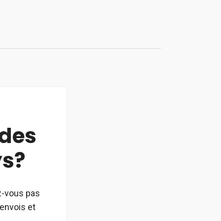
 des
ys?
z-vous pas
envois et