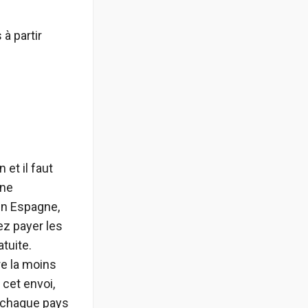
 à partir
 et il faut
une
en Espagne,
ez payer les
atuite.
tre la moins
cet envoi,
 chaque pays