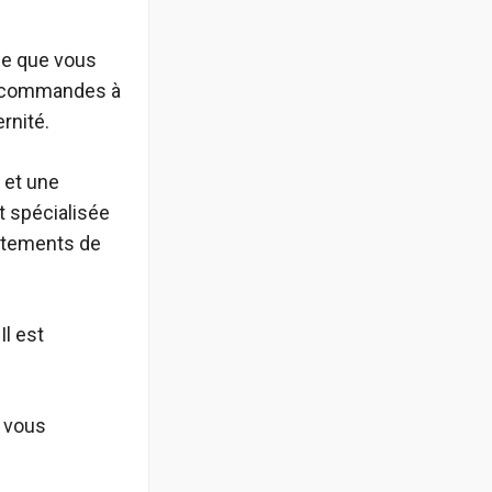
 ce que vous
es commandes à
rnité.
 et une
t spécialisée
vêtements de
Il est
e vous