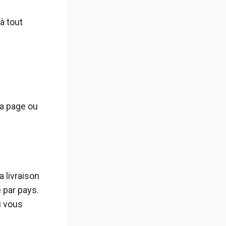
à tout
la page ou
 livraison
 par pays.
i vous