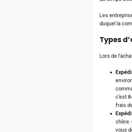
Les entreprise
duquel la co
Types d’
Lors de l’acha
Expédi
environ
comman
c’est 8
frais d
Expédi
chère. 
vous d