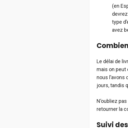
(en Esp
devrez 
type d’
avez b
Combien 
Le délai de l
mais on peut 
nous l’avons d
jours, tandis 
N’oubliez pas
retourner la 
Suivi de