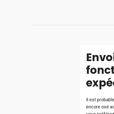
Aller
au
contenu
Envo
fonct
expé
Il est probab
encore osé ac
vous préférez