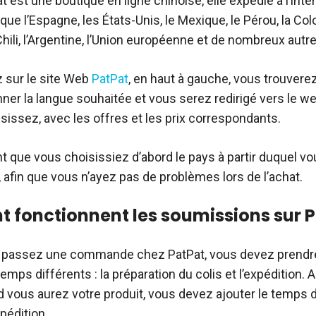
st une boutique en ligne chinoise, elle expédie à l’inter
que l’Espagne, les États-Unis, le Mexique, le Pérou, la Co
 Chili, l’Argentine, l’Union européenne et de nombreux autr
z sur le site Web
PatPat
, en haut à gauche, vous trouvere
nner la langue souhaitée et vous serez redirigé vers le w
sissez, avec les offres et les prix correspondants.
ant que vous choisissiez d’abord le pays à partir duquel 
afin que vous n’ayez pas de problèmes lors de l’achat.
fonctionnent les soumissions sur 
 passez une commande chez PatPat, vous devez prendr
temps différents : la préparation du colis et l’expédition. A
d vous aurez votre produit, vous devez ajouter le temps 
pédition.