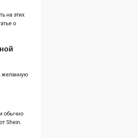
ть на этих
атье о
тной
ь желанную
ли обычно
т Shein.