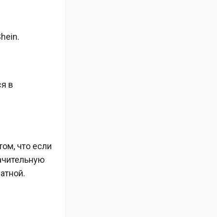
hein.
ся в
том, что если
ачительную
атной.