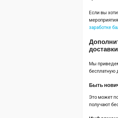
Если вы хоти
мероприятиях
заработке ба
Дополни
доставки
Мы приведем
бесплатную д
Быть нович
Это может п
получают бес