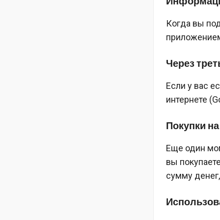
Информац
Когда вы по
приложением
Через трет
Если у вас е
интернете (G
Покупки на
Еще один мом
вы покупает
сумму денег,
Использов