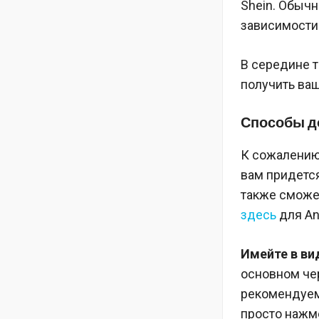
Shein. Обычн
зависимости 
В середине т
получить ваш
Способы д
К сожалению
вам придетс
также сможет
здесь
для An
Имейте в ви
основном чер
рекомендуем 
просто нажме