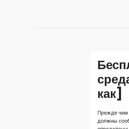
Перейти
к
содержимому
Бесп
сред
как]
Прежде чем 
должны сооб
определенные