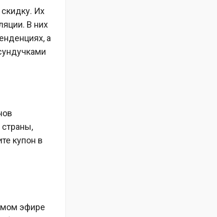
 скидку. Их
яции. В них
енденциях, а
сундучками
нов
 страны,
те купон в
рямом эфире