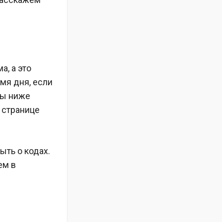
, а это
мя дня, если
ды ниже
й странице
ыть о кодах.
ем в