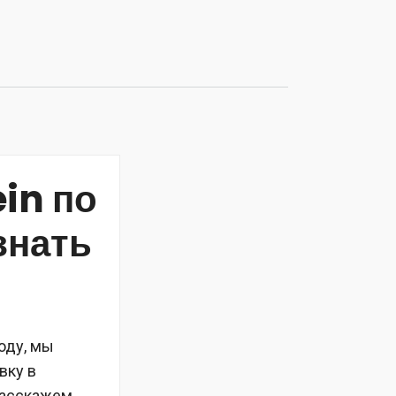
in по
знать
оду, мы
вку в
 расскажем