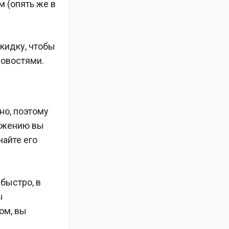
м (опять же в
кидку, чтобы
новостями.
но, поэтому
ложению вы
айте его
быстро, в
ы
ом, вы