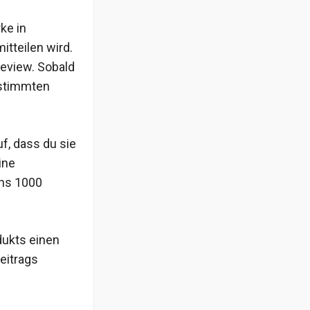
ke in
tteilen wird.
review. Sobald
estimmten
f, dass du sie
ine
ens 1000
dukts einen
eitrags