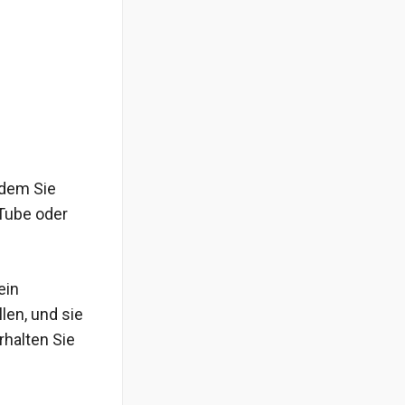
ndem Sie
uTube oder
ein
len, und sie
rhalten Sie