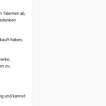
n Talenten ab,
usdenken
ekauft haben,
werke,
en zu
ung und kannst