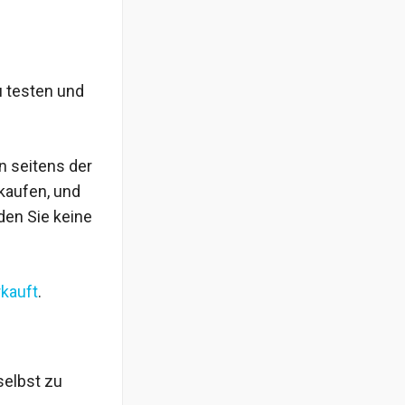
u testen und
 seitens der
rkaufen, und
den Sie keine
kauft
.
selbst zu