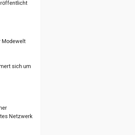
röffentlicht
er Modewelt
mmert sich um
her
gutes Netzwerk