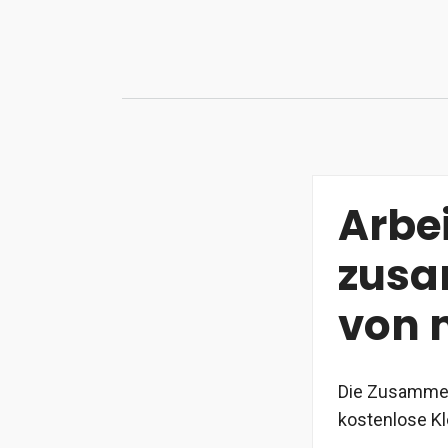
Zum
Inhalt
springen
Arbei
zusa
von 
Die Zusammena
kostenlose Kl