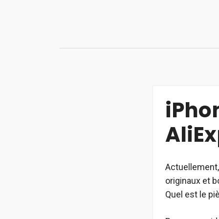
Aller
au
contenu
iPho
AliE
Actuellement,
originaux et 
Quel est le pi