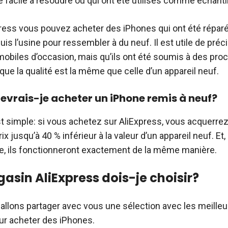
 facile à résoudre ou qui ont été utilisés comme échantil
xpress vous pouvez acheter des iPhones qui ont été répar
is l’usine pour ressembler à du neuf. Il est utile de préci
 mobiles d’occasion, mais qu’ils ont été soumis à des pr
que la qualité est la même que celle d’un appareil neuf.
evrais-je acheter un iPhone remis à neuf?
t simple: si vous achetez sur AliExpress, vous acquerre
rix jusqu’à 40 % inférieur à la valeur d’un appareil neuf. Et,
, ils fonctionneront exactement de la même manière.
asin AliExpress dois-je choisir?
 allons partager avec vous une sélection avec les meille
ur acheter des iPhones.