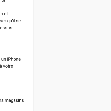
lon.
és et
ser qu’il ne
ocessus
z un iPhone
 à votre
urs magasins