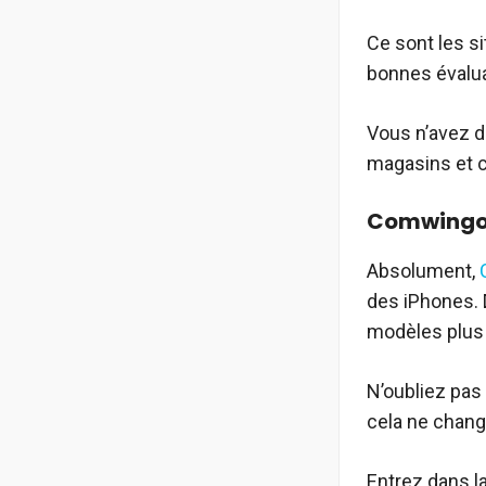
Ce sont les si
bonnes évalua
Vous n’avez d
magasins et c
Comwing
Absolument,
des iPhones. 
modèles plus 
N’oubliez pas
cela ne chang
Entrez dans l