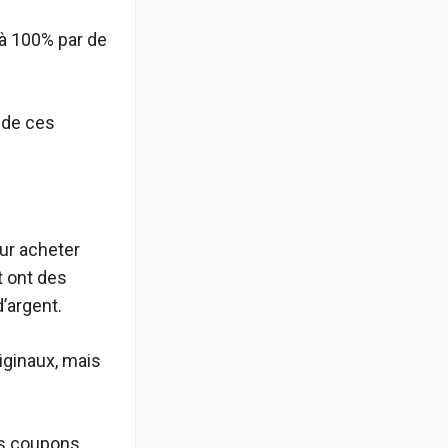
 à 100% par de
 de ces
ur acheter
t ont des
’argent.
iginaux, mais
es coupons