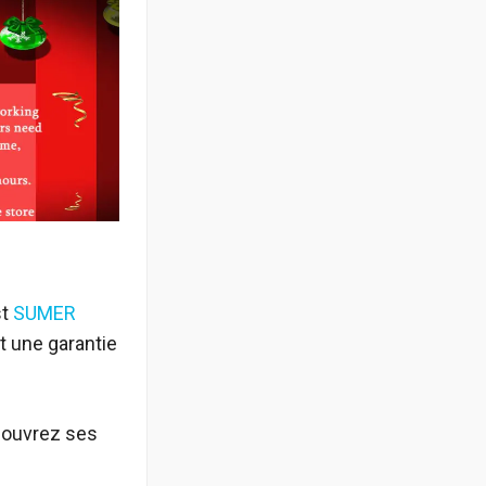
st
SUMER
t une garantie
couvrez ses