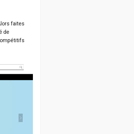
lors faites
é de
compétitifs