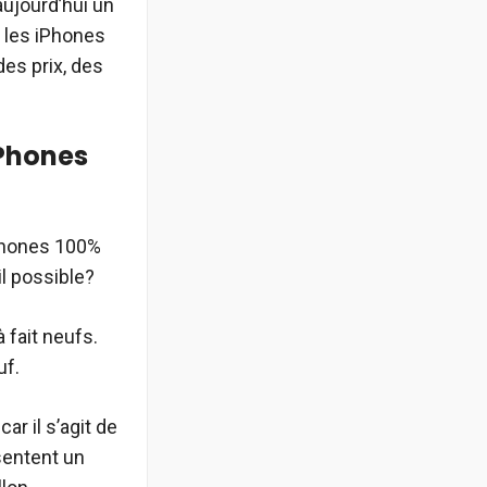
aujourd’hui un
 les iPhones
des prix, des
iPhones
iPhones 100%
l possible?
 fait neufs.
uf.
ar il s’agit de
ésentent un