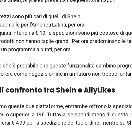
to a Shein, AllyLikes presenta i seguenti svantaggi:
prezzi sono più cari di quelli di Shein.
ponibile per l’America Latina, per ora.
uisti inferiori a € 19, le spedizioni sono più costose di que
prodotti non hanno taglie grandi. Per ora predominano le ta
 un programma a punti, per ora.
e che è probabile che queste funzionalità cambino prog
liorerà come negozio online in un futuro non troppo lonta
i confronto tra Shein e AllyLikes
mo queste due piattaforme, entrambe offrono la spedizio
ari o superiori a 19€. Tuttavia, se spendi meno di questo 
herai € 4,99 per la spedizione del tuo ordine, mentre su S