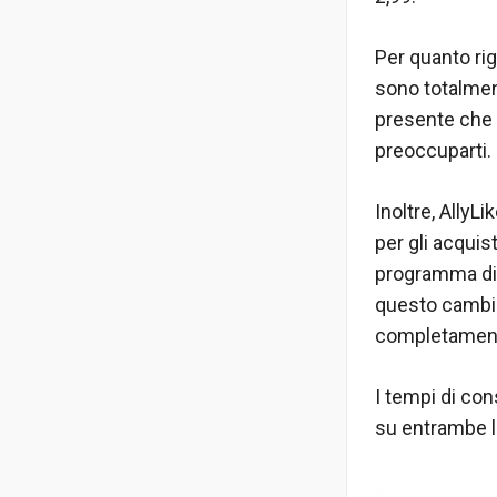
Per quanto ri
sono totalment
presente che 
preoccuparti.
Inoltre, AllyL
per gli acquis
programma di 
questo cambie
completament
I tempi di cons
su entrambe le