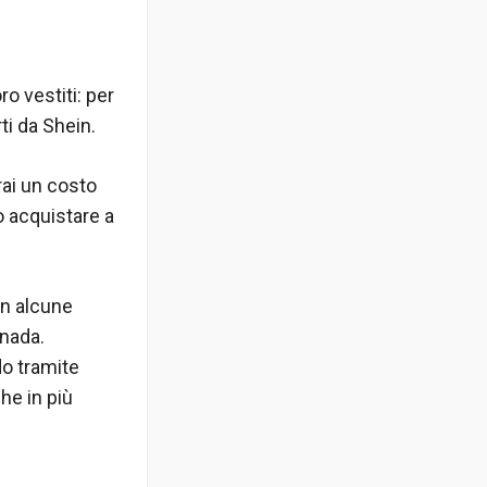
ro vestiti: per
ti da Shein.
rai un costo
o acquistare a
on alcune
anada.
do tramite
he in più