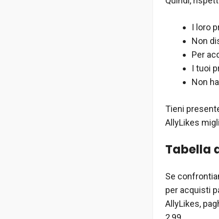
Quindi, rispet
I loro 
Non dis
Per acq
I tuoi 
Non ha
Tieni present
AllyLikes mig
Tabella d
Se confrontia
per acquisti p
AllyLikes, pag
2,99.