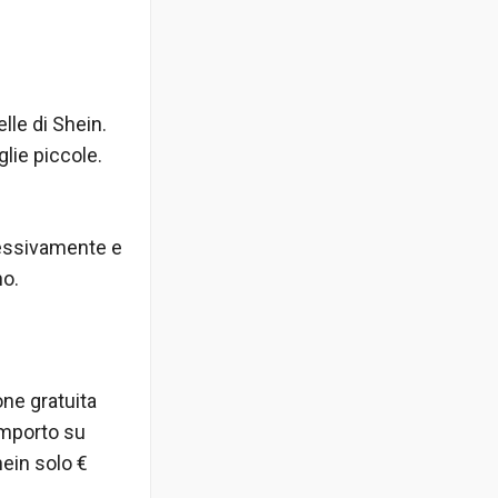
lle di Shein.
glie piccole.
ressivamente e
no.
ne gratuita
importo su
hein solo €