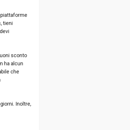
 piattaforme
 tieni
 devi
buoni sconto
on ha alcun
abile che
a
iorni. Inoltre,