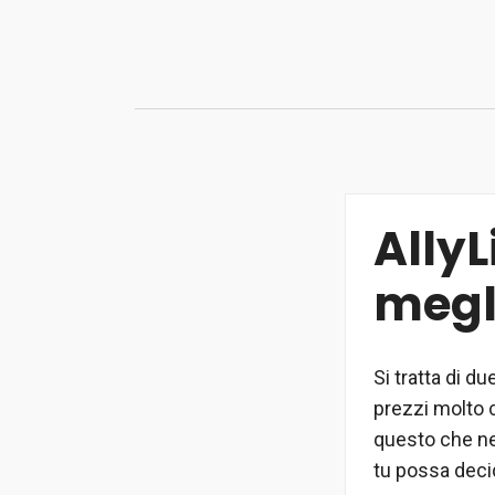
Vai
al
contenuto
AllyL
megl
Si tratta di du
prezzi molto c
questo che ne
tu possa decid