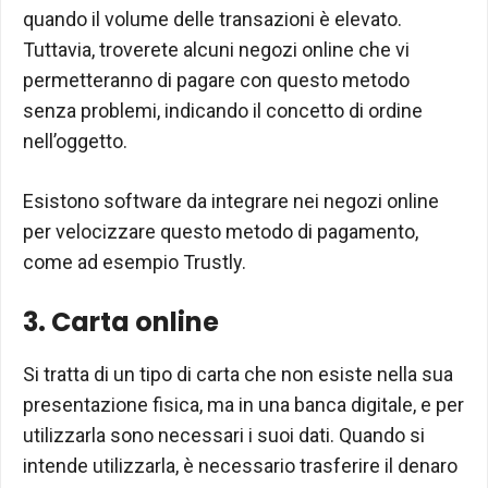
quando il volume delle transazioni è elevato.
Tuttavia, troverete alcuni negozi online che vi
permetteranno di pagare con questo metodo
senza problemi, indicando il concetto di ordine
nell’oggetto.
Esistono software da integrare nei negozi online
per velocizzare questo metodo di pagamento,
come ad esempio Trustly.
3. Carta online
Si tratta di un tipo di carta che non esiste nella sua
presentazione fisica, ma in una banca digitale, e per
utilizzarla sono necessari i suoi dati. Quando si
intende utilizzarla, è necessario trasferire il denaro