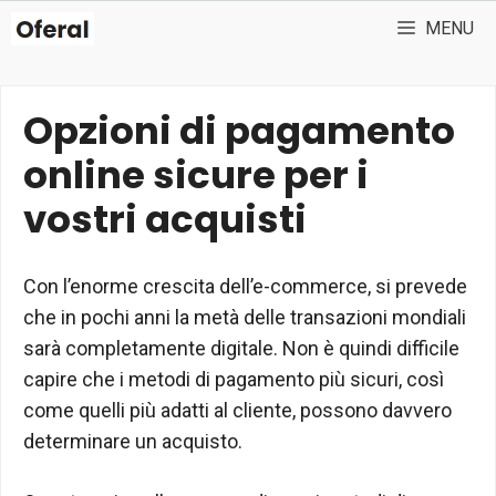
Vai
MENU
al
contenuto
Opzioni di pagamento
online sicure per i
vostri acquisti
Con l’enorme crescita dell’e-commerce, si prevede
che in pochi anni la metà delle transazioni mondiali
sarà completamente digitale. Non è quindi difficile
capire che i metodi di pagamento più sicuri, così
come quelli più adatti al cliente, possono davvero
determinare un acquisto.