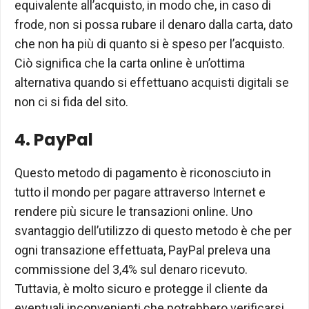
equivalente all’acquisto, in modo che, in caso di
frode, non si possa rubare il denaro dalla carta, dato
che non ha più di quanto si è speso per l’acquisto.
Ciò significa che la carta online è un’ottima
alternativa quando si effettuano acquisti digitali se
non ci si fida del sito.
4. PayPal
Questo metodo di pagamento è riconosciuto in
tutto il mondo per pagare attraverso Internet e
rendere più sicure le transazioni online. Uno
svantaggio dell’utilizzo di questo metodo è che per
ogni transazione effettuata, PayPal preleva una
commissione del 3,4% sul denaro ricevuto.
Tuttavia, è molto sicuro e protegge il cliente da
eventuali inconvenienti che potrebbero verificarsi,