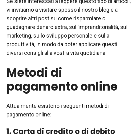
Se siete interessati a leggere questo tipo di articoli,
vi invitiamo a visitare spesso il nostro blog e a
scoprire altri post su come risparmiare o
guadagnare denaro extra, sull’imprenditorialità, sul
marketing, sullo sviluppo personale e sulla
produttività, in modo da poter applicare questi
diversi consigli alla vostra vita quotidiana.
Metodi di
pagamento online
Attualmente esistono i seguenti metodi di
pagamento online:
1. Carta di credito o di debito