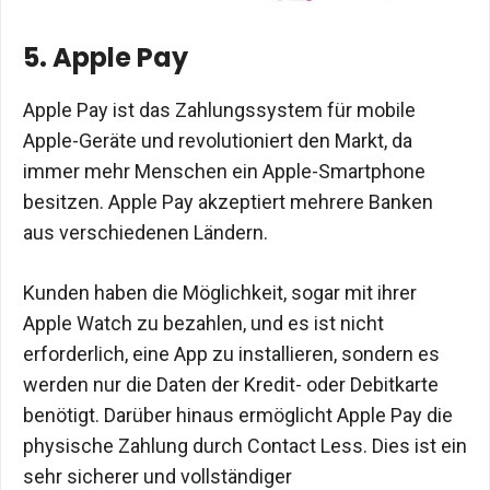
5. Apple Pay
Apple Pay ist das Zahlungssystem für mobile
Apple-Geräte und revolutioniert den Markt, da
immer mehr Menschen ein Apple-Smartphone
besitzen. Apple Pay akzeptiert mehrere Banken
aus verschiedenen Ländern.
Kunden haben die Möglichkeit, sogar mit ihrer
Apple Watch zu bezahlen, und es ist nicht
erforderlich, eine App zu installieren, sondern es
werden nur die Daten der Kredit- oder Debitkarte
benötigt. Darüber hinaus ermöglicht Apple Pay die
physische Zahlung durch Contact Less. Dies ist ein
sehr sicherer und vollständiger