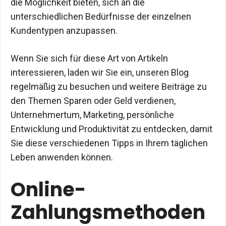
die Möglichkeit bieten, sich an die
unterschiedlichen Bedürfnisse der einzelnen
Kundentypen anzupassen.
Wenn Sie sich für diese Art von Artikeln
interessieren, laden wir Sie ein, unseren Blog
regelmäßig zu besuchen und weitere Beiträge zu
den Themen Sparen oder Geld verdienen,
Unternehmertum, Marketing, persönliche
Entwicklung und Produktivität zu entdecken, damit
Sie diese verschiedenen Tipps in Ihrem täglichen
Leben anwenden können.
Online-
Zahlungsmethoden