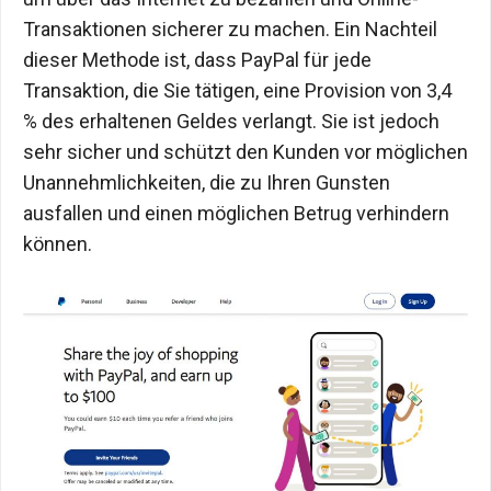
Transaktionen sicherer zu machen. Ein Nachteil
dieser Methode ist, dass PayPal für jede
Transaktion, die Sie tätigen, eine Provision von 3,4
% des erhaltenen Geldes verlangt. Sie ist jedoch
sehr sicher und schützt den Kunden vor möglichen
Unannehmlichkeiten, die zu Ihren Gunsten
ausfallen und einen möglichen Betrug verhindern
können.