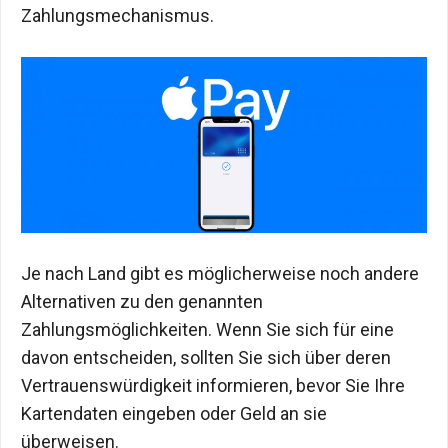
Zahlungsmechanismus.
Je nach Land gibt es möglicherweise noch andere
Alternativen zu den genannten
Zahlungsmöglichkeiten. Wenn Sie sich für eine
davon entscheiden, sollten Sie sich über deren
Vertrauenswürdigkeit informieren, bevor Sie Ihre
Kartendaten eingeben oder Geld an sie
überweisen.