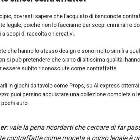
incipio, dovresti sapere che l’acquisto di banconote contra
 legale, poiché non lo facciamo per scopi criminali o c
a scopi di raccolta o ricreativi.
e che hanno lo stesso design e sono molto simili a quel
 si può pretendere che siano di altissima qualità: hanno 
 essere subito riconosciute come contraffatte.
zarli in giochi da tavolo come Props, su Aliexpress otterrai 
zzo: puoi persino acquistare una collezione completa o le
r pochi euro.
er
: vale la pena ricordarti che cercare di far pas
e contraffatte come moneta a corso legale è un