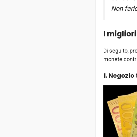
Non farlo
I miglior
Di seguito, pr
monete contra
1. Negozi