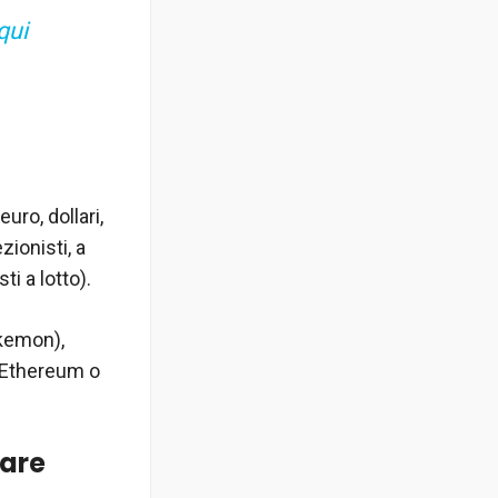
qui
uro, dollari,
zionisti, a
ti a lotto).
okemon),
, Ethereum o
tare