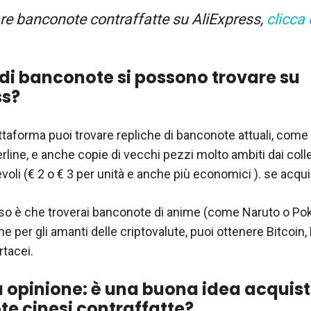
are banconote contraffatte su AliExpress,
clicca 
 di banconote si possono trovare su
ss?
taforma puoi trovare repliche di banconote attuali, come e
terline, e anche copie di vecchi pezzi molto ambiti dai colle
voli (€ 2 o € 3 per unità e anche più economici ). se acquis
oso è che troverai banconote di anime (come Naruto o P
e per gli amanti delle criptovalute, puoi ottenere Bitcoin
rtacei.
a opinione: è una buona idea acquis
e cinesi contraffatte?