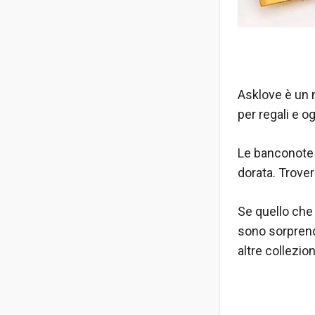
Asklove è un n
per regali e o
Le banconote 
dorata. Trovera
Se quello che 
sono sorprend
altre collezion