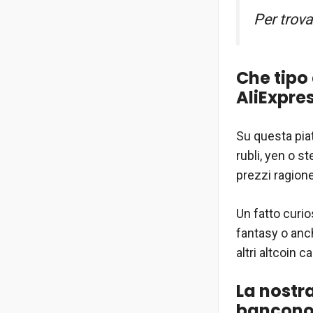
Per trov
Che tipo
AliExpre
Su questa piat
rubli, yen o s
prezzi ragione
Un fatto curi
fantasy o anch
altri altcoin ca
La nostr
banconot