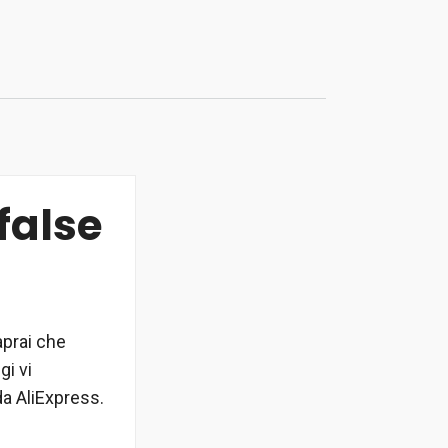
false
aprai che
i vi
da AliExpress.