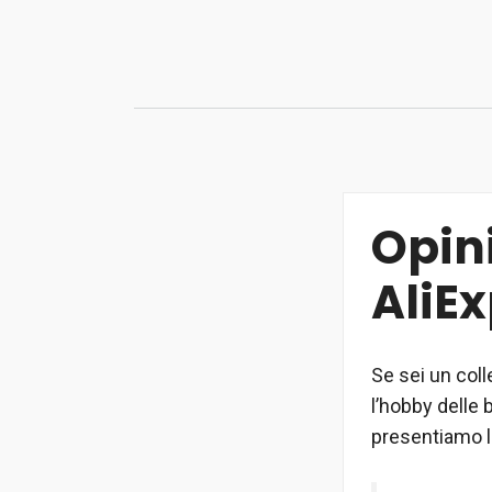
Vai
al
contenuto
Opini
AliE
Se sei un coll
l’hobby delle
presentiamo la