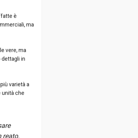
ffatte è
ommerciali, ma
le vere, ma
dettagli in
più varietà a
 unità che
sare
 reato.