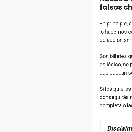
falsos c
En principio, 
lo hacemos con
coleccionismo
Son billetes 
es lógico, no
que puedan se
Si los quiere
conseguirás m
completa o la
Disclaim