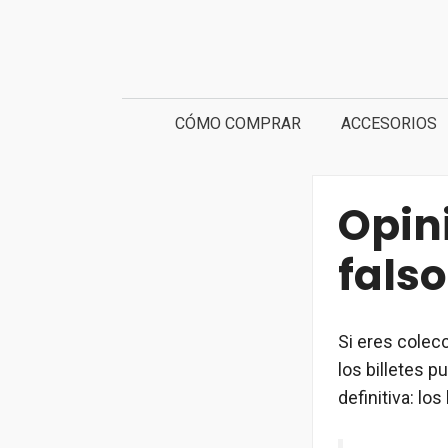
Saltar
al
contenido
CÓMO COMPRAR
ACCESORIOS
Opini
falso
Si eres colec
los billetes p
definitiva: lo