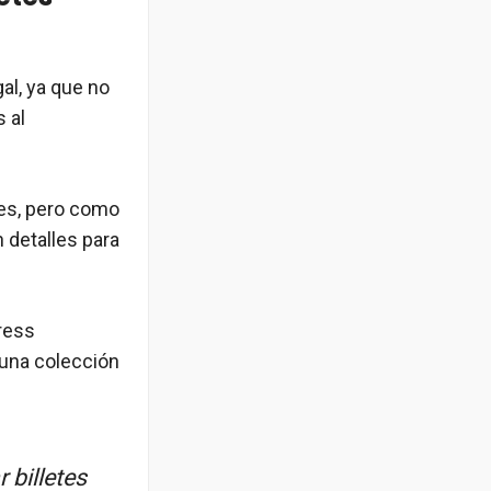
al, ya que no
 al
les, pero como
 detalles para
press
 una colección
 billetes