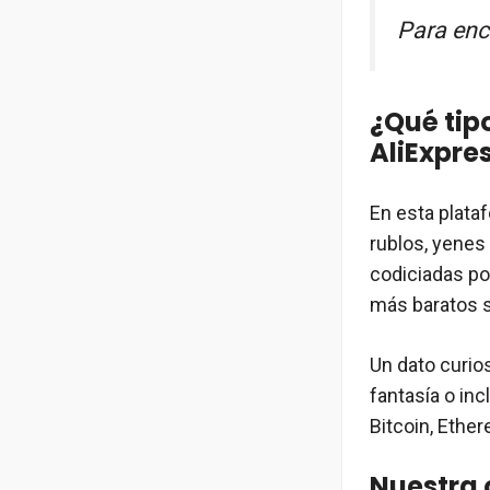
Para enco
¿Qué tip
AliExpre
En esta plataf
rublos, yenes
codiciadas po
más baratos s
Un dato curio
fantasía o in
Bitcoin, Ether
Nuestra 