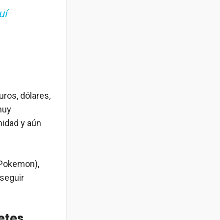
uí
uros, dólares,
muy
nidad y aún
 Pokemon),
seguir
etes