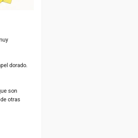
 muy
apel dorado.
 que son
 de otras