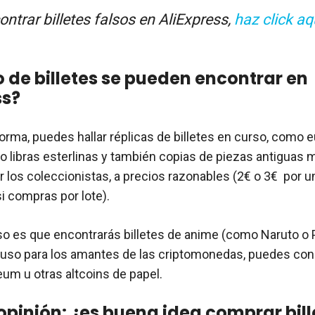
ntrar billetes falsos en AliExpress,
haz click aq
o de billetes se pueden encontrar en
ss?
orma, puedes hallar réplicas de billetes en curso, como e
 o libras esterlinas y también copias de piezas antiguas 
r los coleccionistas, a precios razonables (2€ o 3€ por u
i compras por lote).
so es que encontrarás billetes de anime (como Naruto o
cluso para los amantes de las criptomonedas, puedes con
eum u otras altcoins de papel.
opinión: ¿es buena idea comprar bill