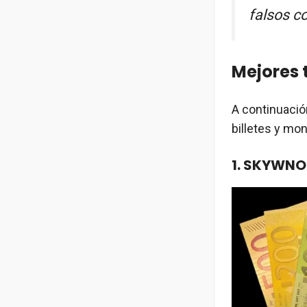
falsos c
Mejores 
A continuació
billetes y mo
1. SKYWNO