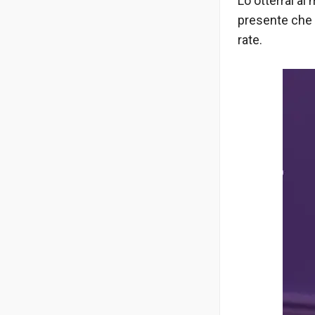
Lo otterrai al
presente che d
rate.