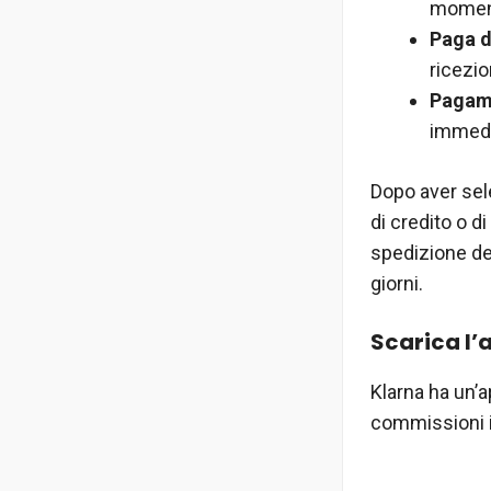
momento
Paga d
ricezio
Pagam
immedi
Dopo aver sele
di credito o 
spedizione de
giorni.
Scarica l’
Klarna ha un’a
commissioni in