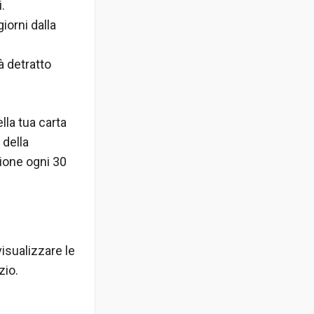
.
iorni dalla
à detratto
lla tua carta
 della
ione ogni 30
visualizzare le
zio.