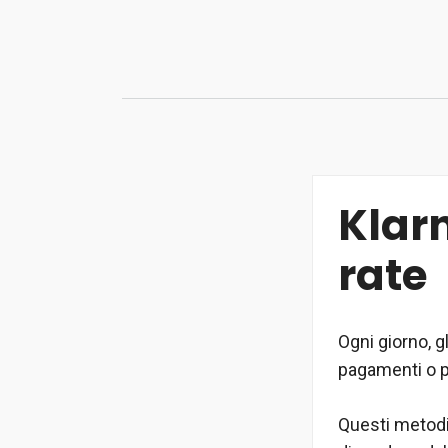
Vai
al
contenuto
Klar
rate
Ogni giorno, g
pagamenti o p
Questi metodi 