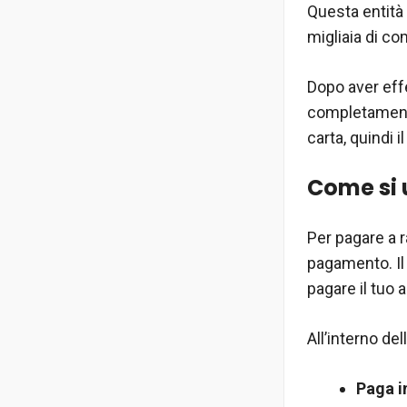
Questa entità 
migliaia di co
Dopo aver effe
completamento 
carta, quindi 
Come si 
Per pagare a 
pagamento. Il 
pagare il tuo 
All’interno de
Paga in