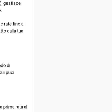
a), gestisce
.
 rate fino al
to dalla tua
odo di
cui puoi
 prima rata al