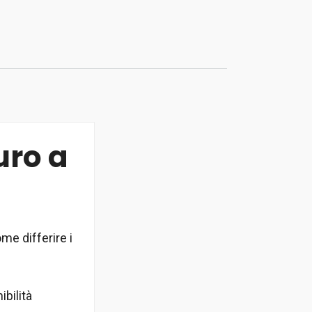
uro a
me differire i
bilità