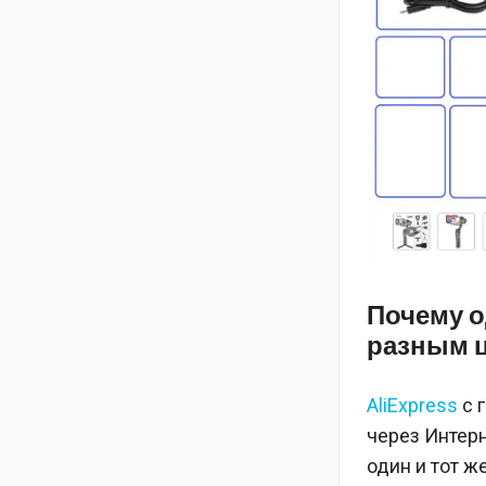
Почему од
разным 
AliExpress
с 
через Интерн
один и тот 