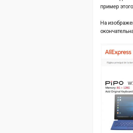
пример этого
На изображен
окончательна