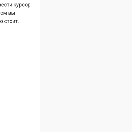
вести курсор
том вы
о стоит.