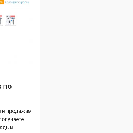
s по
м и продажам
 получаете
аждый