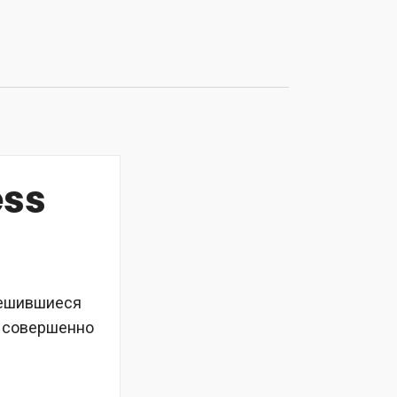
ess
решившиеся
е совершенно