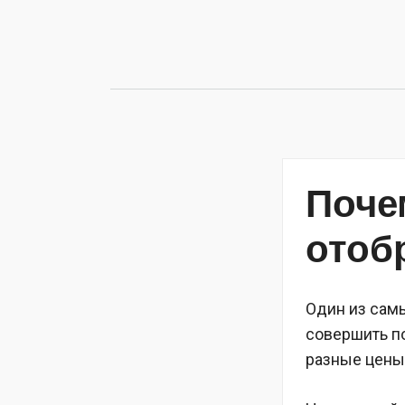
Перейти
к
содержимому
Поче
отоб
Один из сам
совершить п
разные цены