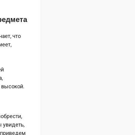
редмета
ает, что
меет,
ей
а,
о высокой.
иобрести,
ы увидеть,
ы приведем