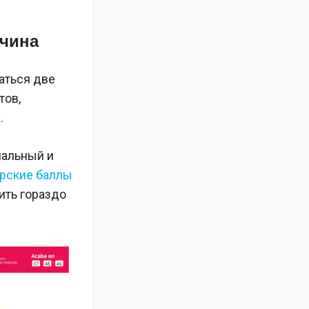
ичина
жаться две
тов,
.
мальный и
ерские баллы
ить гораздо