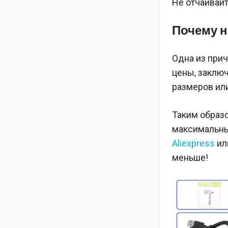
Не отчаивай
Почему н
Одна из прич
цены, заключ
размеров или
Таким образ
максимальный
Aliexpress
ил
меньше!