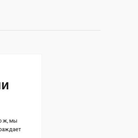
ми
о ж, мы
граждает