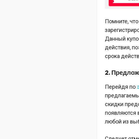
Помните, что
зарегистриро
Данный купон
действия, п
срока действ
2. Предло
Перейдя по
предлагаемым
скидки предо
появляются в
любой из выб
Следует отме