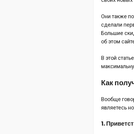
Они также п
сделали перв
Большие скид
об этом сайте
В этой стать
максимальну
Как полу
Вообще говор
являетесь н
1. Приветс