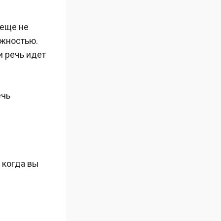
 еще не
ожностью.
и речь идет
ечь
, когда вы