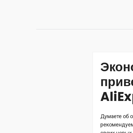
Перейти
к
содержимому
Экон
прив
AliE
Думаете об о
рекомендуем
своих новых