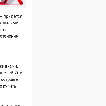
ам придется
ительными.
рок
истечения
скидками,
ателей. Эти
, которые
е купить
те, которые