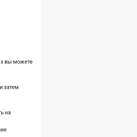
с
ых вы можете
и затем
ь на
ние