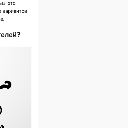
ы»: это
е вариантов
е.
телей?