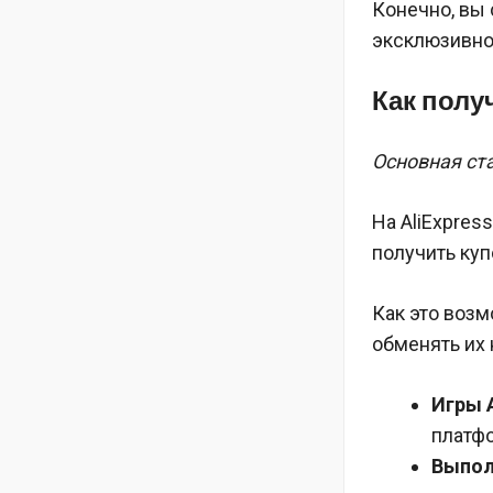
Конечно, вы 
эксклюзивной
Как полу
Основная ст
На AliExpre
получить куп
Как это возм
обменять их 
Игры A
платф
Выпол