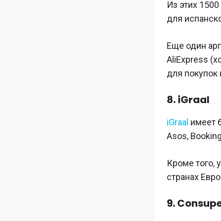
Из этих 1500
для испанско
Еще один арг
AliExpress (
для покупок 
8. iGraal
iGraal
имеет б
Asos, Booking,
Кроме того, 
странах Евро
9. Consup