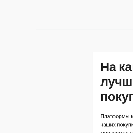
Перейти
к
содержимому
На к
лучш
поку
Платформы к
наших покупк
множество п