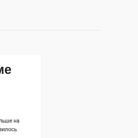
ме
льше на
явилось