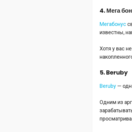
4. Мега бо
Мегабонус
св
известны, нап
Хотя у вас н
накопленног
5. Beruby
Beruby
— одн
Одним из арг
зарабатывать
просматрива