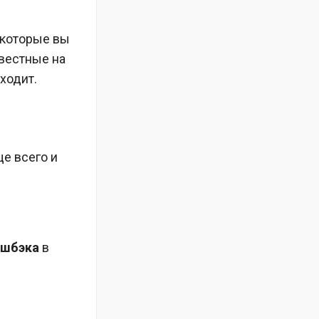
 которые вы
звестные на
ходит.
е всего и
эшбэка
в