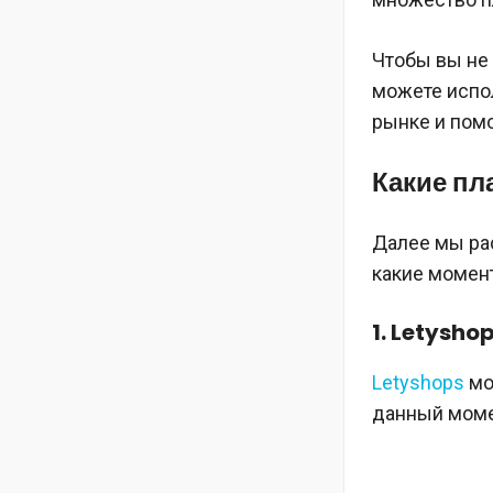
Чтобы вы не
можете испол
рынке и помо
Какие п
Далее мы ра
какие момент
1. Letysho
Letyshops
мо
данный момен