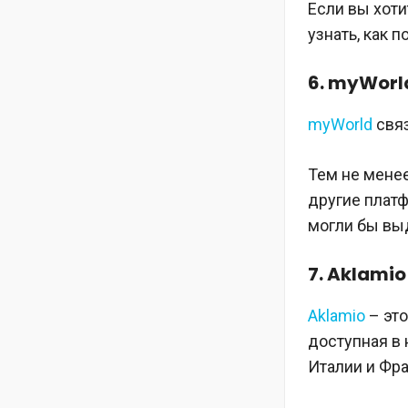
Если вы хоти
узнать, как 
6. myWorl
myWorld
связ
Тем не менее
другие плат
могли бы выд
7. Aklamio
Aklamio
– это
доступная в 
Италии и Фра