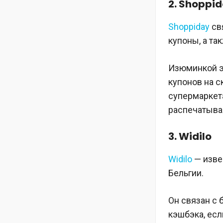
2. Shoppi
Shoppiday
св
купоны, а та
Изюминкой эт
купонов на с
супермаркета
распечатывая
3. Widilo
Widilo
— изве
Бельгии.
Он связан с 
кэшбэка, есл