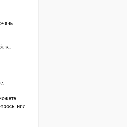
очень
бэка,
е.
 можете
опросы или