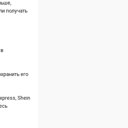
льше,
ли получать
 в
хранить его
xpress, Shein
есь