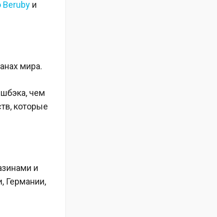
о Beruby
и
анах мира.
эшбэка, чем
тв, которые
азинами и
, Германии,