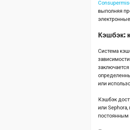
Consupermis
выполняя пр
электронные 
Кэшбэк: 
Система кэшб
зависимости
заключается 
определенны
или использо
Кэшбэк досту
или Sephora,
постоянным 