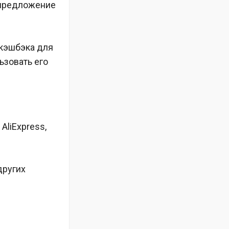
у предложение
 кэшбэка для
ьзовать его
AliExpress,
других