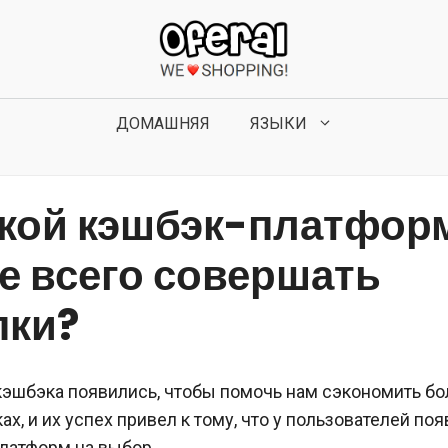
ДОМАШНЯЯ
ЯЗЫКИ
акой кэшбэк-платфор
е всего совершать
пки?
эшбэка появились, чтобы помочь нам сэкономить бо
ах, и их успех привел к тому, что у пользователей по
латформ на выбор.