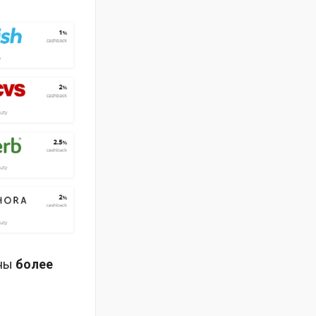
аны
более