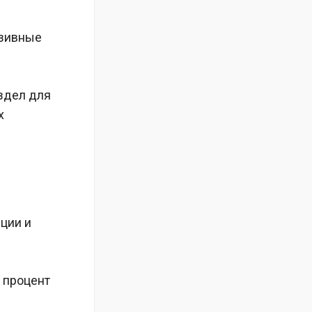
юзивные
здел для
х
ции и
 процент