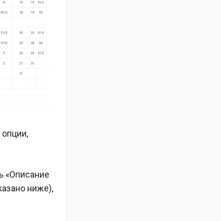
 опции,
ть «Описание
азано ниже),