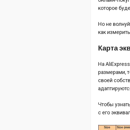
которое буде
Но не волнуй
как измерить
Карта эк
На AliExpres
размерами, то
своей собст
адаптируются
Чтобы узнать
с его эквива