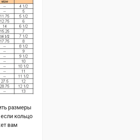
ить размеры
 если кольцо
ет вам