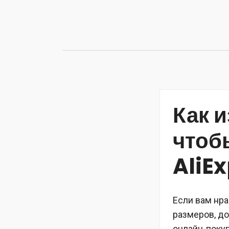
Перейти
к
содержимому
Как 
чтоб
AliE
Если вам нра
размеров, д
онлайн-покуп