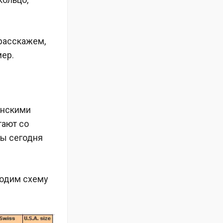
 расскажем,
мер.
анскими
отают со
цы сегодня
водим схему