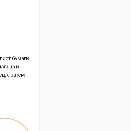
 лист бумаги
пальца и
ц, а затем