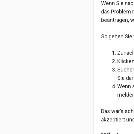
Wenn Sie nach
das Problem n
beantragen, 
So gehen Sie 
Zunäch
Klicken
Suchen
Sie dar
Wenn si
melden
Das war’s sch
akzeptiert und