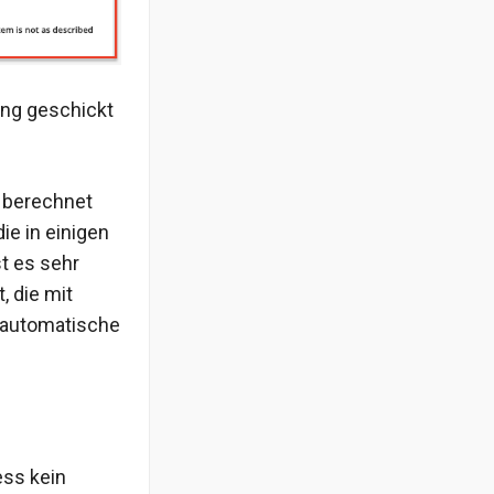
ung geschickt
n berechnet
ie in einigen
t es sehr
, die mit
e automatische
ess kein