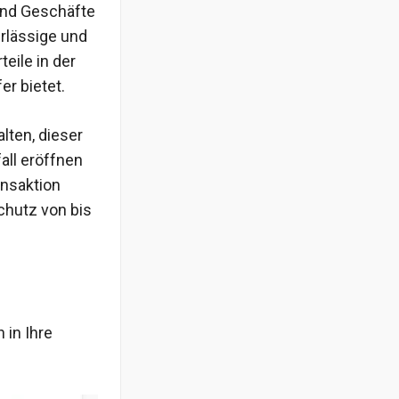
 und Geschäfte
erlässige und
eile in der
er bietet.
alten, dieser
all eröffnen
ansaktion
chutz von bis
 in Ihre