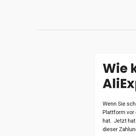
Zum
Inhalt
springen
Wie 
AliE
Wenn Sie scho
Plattform vor
hat. Jetzt ha
dieser Zahlun