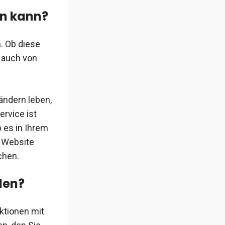
en kann?
. Ob diese
n auch von
ändern leben,
ervice ist
b es in Ihrem
e Website
chen.
len?
ktionen mit