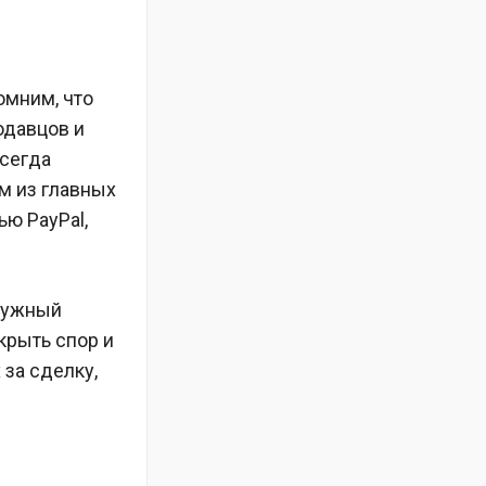
омним, что
родавцов и
всегда
м из главных
ю PayPal,
 нужный
крыть спор и
 за сделку,