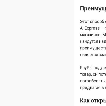
Преимущ
Этот способ
AliExpress —
магазинов. М
найдутся на
преимуществ
является «за
PayPal подд
товар, он по
потребовать 
предлагая в
Как откр