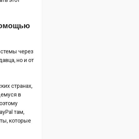
 помощью
истемы через
авца, но и от
ких странах,
щемуся в
поэтому
yPal там,
аты, которые