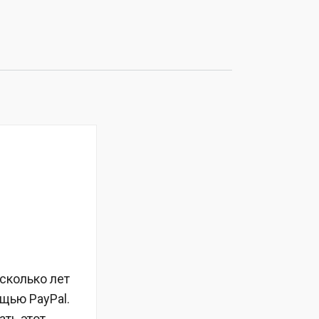
есколько лет
щью PayPal.
ать этот