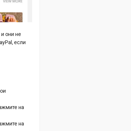
и они не
yPal, если
мои
нажмите на
ажмите на