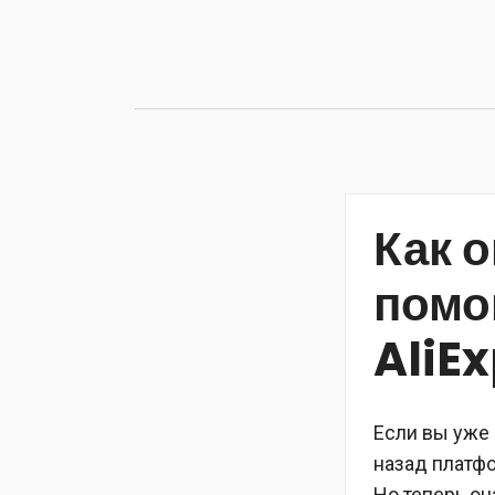
Перейти
к
содержимому
Как 
помо
AliE
Если вы уже 
назад платф
Но теперь он