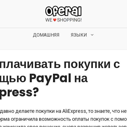
ДОМАШНЯЯ
ЯЗЫКИ
оплачивать покупки с
щью PayPal на
xpress?
давно делаете покупки на AliExpress, то знаете, что н
орма ограничила возможность оплаты покупок с помо
а изменила свое решение, снова разрешив использов