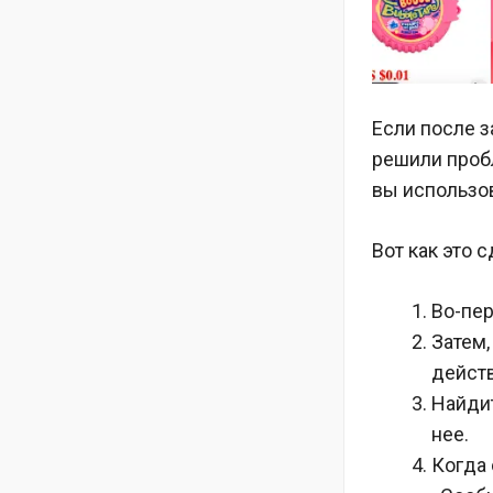
Если после з
решили пробл
вы использов
Вот как это с
Во-пер
Затем,
действ
Найдит
нее.
Когда 