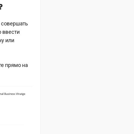
?
т совершать
о ввести
ну или
те прямо на