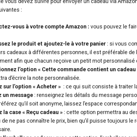
e vous devez suivre pour envoyer un cadeau via Amazon
uivantes :
tez-vous à votre compte Amazon :
vous pouvez le faire
ssez le produit et ajoutez-le à votre panier
: si vous co
rs cadeaux à différentes personnes, il est préférable de l
ment afin que chacun reçoive un petit mot personnalisé d
ionnez l’option « Cette commande contient un cadeau
ra d’écrire la note personnalisée.
 sur l’option « Acheter »
: ce qui suit consiste à traite
z un message
: renseignez les détails du message person
éférez qu’il soit anonyme, laissez l’espace correspondan
 la case « Reçu cadeau »
: cette option permettra au des
de ne pas connaître le prix, bien qu’il puisse toujours le r
aire.