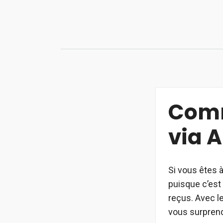
Aller
au
contenu
Comm
via 
Si vous êtes 
puisque c’est
reçus. Avec l
vous surprend