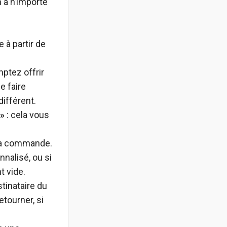
 à n’importe
 à partir de
mptez offrir
e faire
ifférent.
 »
: cela vous
r la commande.
nalisé, ou si
t vide.
tinataire du
etourner, si