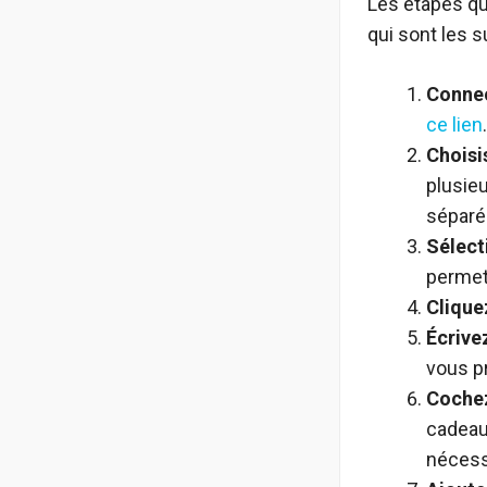
Les étapes qu
qui sont les s
Connec
ce lien
.
Choisi
plusieu
séparé
Sélect
permett
Cliquez
Écrive
vous pr
Cochez
cadeau 
nécess