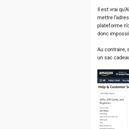
Il est vrai q
mettre l’adre
plateforme n’o
donc impossibl
Au contraire, 
un sac cadeau