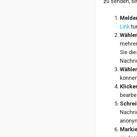
zu senden, si
Melden
Link
tu
Wählen
mehrer
Sie die
Nachric
Wählen
können 
Klicke
bearbei
Schrei
Nachri
anonym
Markie