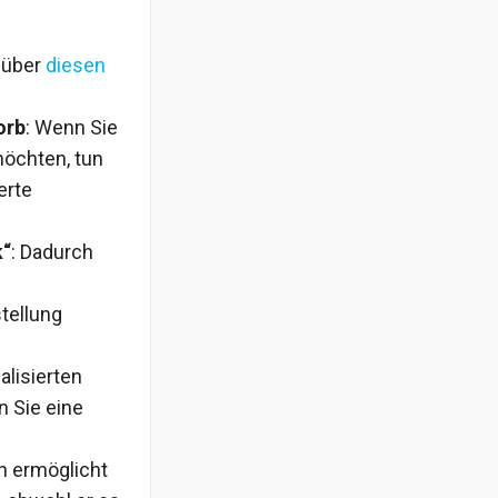
 über
diesen
orb
: Wenn Sie
öchten, tun
erte
k“
: Dadurch
tellung
alisierten
n Sie eine
on ermöglicht