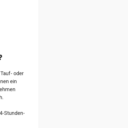
?
 Tauf- oder
nen ein
nehmen
h.
24-Stunden-