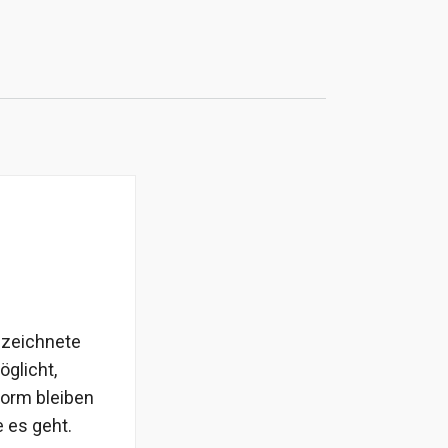
ezeichnete
öglicht,
form bleiben
e es geht.