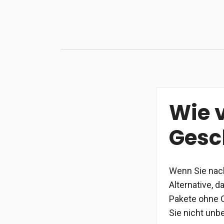
Zum
Inhalt
springen
Wie v
Gesc
Wenn Sie nac
Alternative, d
Pakete ohne Q
Sie nicht unb