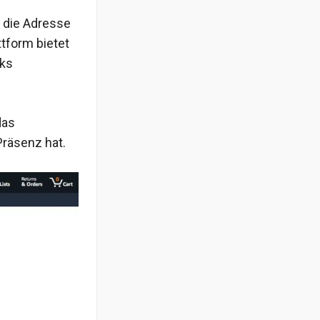
e die Adresse
tform bietet
nks
das
Präsenz hat.