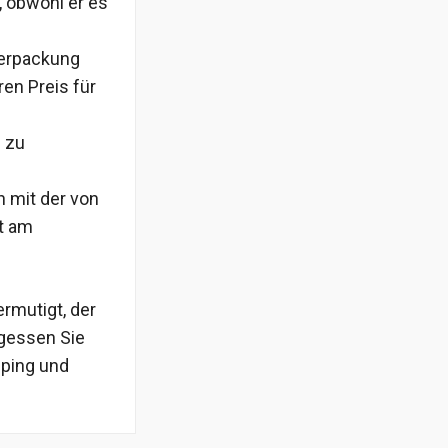
 obwohl er es
 Verpackung
ren Preis für
n zu
h mit der von
t am
ermutigt, der
rgessen Sie
pping und