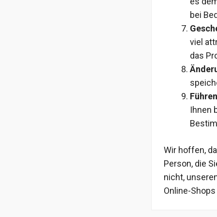
es dem
bei Be
Gesch
viel at
das Pr
Änderu
speich
Führen
Ihnen 
Besti
Wir hoffen, da
Person, die S
nicht, unsere
Online-Shops 