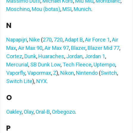
Massimo Dutti
,
Michael Kors
,
Miu Miu
,
Montblanc
,
Moschino
,
Mou (botas)
,
MSI
,
Munich
.
N
Napapijri
,
Nike
(
270
,
720
,
Adapt B
,
Air Force 1
,
Air
Max
,
Air Max 90
,
Air Max 97
,
Blazer
,
Blazer Mid 77
,
Cortez
,
Dunk
,
Huaraches
,
Jordan
,
Jordan 1
,
Mercurial
,
SB Dunk Low
,
Tech Fleece
,
Uptempo
,
Vaporfly
,
Vapormax
,
Z
),
Nikon
,
Nintendo
(
Switch
,
Switch Lite
),
NYX
.
O
Oakley
,
Olay
,
Oral-B
,
Orbegozo
.
P