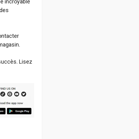
le incroyable
 des
ontacter
 magasin.
succès. Lisez