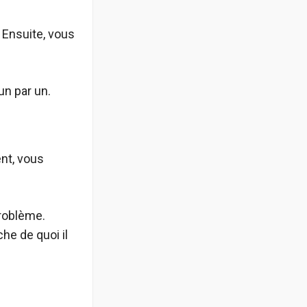
. Ensuite, vous
un par un.
nt, vous
problème.
che de quoi il