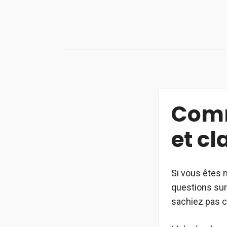
Aller
au
contenu
Comm
et cl
Si vous êtes 
questions sur
sachiez pas 