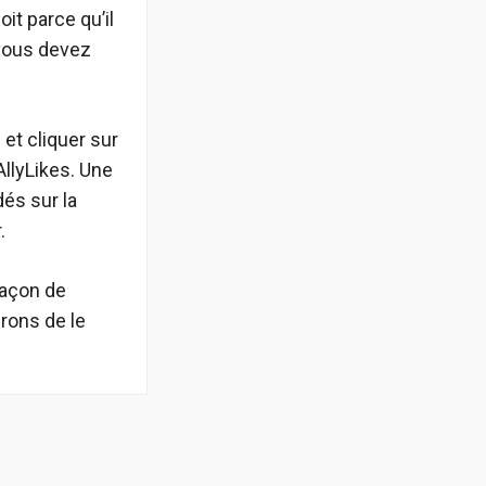
t parce qu’il
 vous devez
et cliquer sur
AllyLikes. Une
és sur la
.
façon de
rons de le