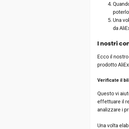
Quando 
poterlo
Una vol
da AliE
I nostri co
Ecco il nostro
prodotto AliE
Verificate il bi
Questo vi aiut
effettuare il r
analizzare i p
Una volta elab