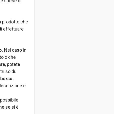
 le spese di
n prodotto che
di effettuare
o.
Nel caso in
to o che
re, potete
ri soldi.
mborso.
 descrizione e
 possibile
ne se si è