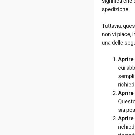
significa che 
spedizione.
Tuttavia, que
non vi piace, 
una delle segu
Aprire
cui abb
sempli
richied
Aprire
Questo 
sia pos
Aprire
richie