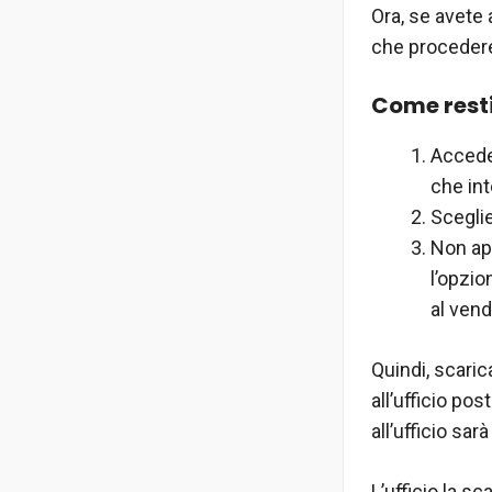
Ora, se avete 
che proceder
Come resti
Accedet
che int
Sceglie
Non app
l’opzio
al vend
Quindi, scaric
all’ufficio po
all’ufficio sar
L’ufficio la s