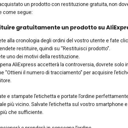
acquistato un prodotto con restituzione gratuita, non dove
e come segue:
tuire gratuitamente un prodotto su AliExpr
e alla cronologia degli ordini del vostro utente e fate cli
endete restituire, quindi su “Restituisci prodotto”.
te uno dei motivi della restituzione.
ena AliExpress accetterà la controversia, dovrete solo i
ne “Ottieni il numero di tracciamento” per acquisire l’etiche
itore.
ate e stampate l’etichetta e portate l’ordine perfettament
stale più vicino. Salvate l’etichetta sul vostro smartphone 
à più che sufficiente.
cansionerà e prenderà in consegna l’ordine.