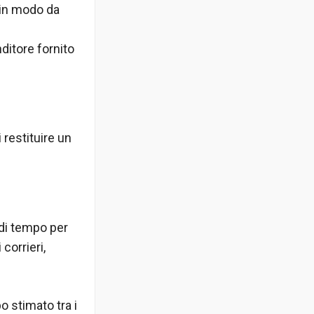
o in modo da
nditore fornito
 restituire un
 di tempo per
corrieri,
o stimato tra i