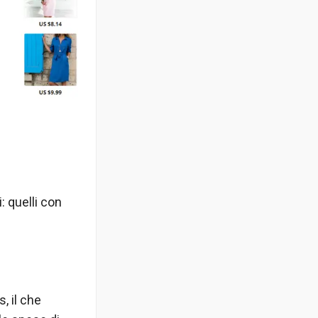
: quelli con
, il che