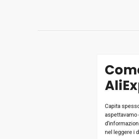
Vai
al
contenuto
Come
AliE
Capita spesso
aspettavamo e
d’informazioni
nel leggere i d