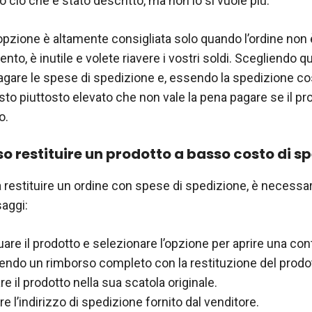
o ciò che è stato descritto, ma non lo si vuole più.
opzione è altamente consigliata solo quando l’ordine non 
nto, è inutile e volete riavere i vostri soldi. Scegliendo 
agare le spese di spedizione e, essendo la spedizione cos
osto piuttosto elevato che non vale la pena pagare se il pro
o.
 restituire un prodotto a basso costo di s
 restituire un ordine con spese di spedizione, è necessar
aggi:
uare il prodotto e selezionare l’opzione per aprire una con
dendo un rimborso completo con la restituzione del prodo
re il prodotto nella sua scatola originale.
e l’indirizzo di spedizione fornito dal venditore.