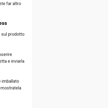
te far altro
ess
c sul prodotto
nserire
tta e inviarla
e imballato
e mostratela