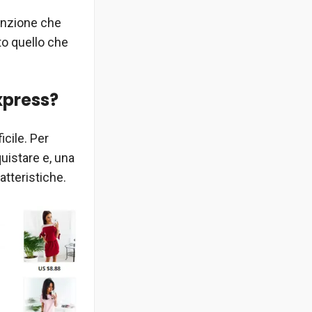
unzione che
to quello che
xpress?
icile. Per
quistare e, una
atteristiche.