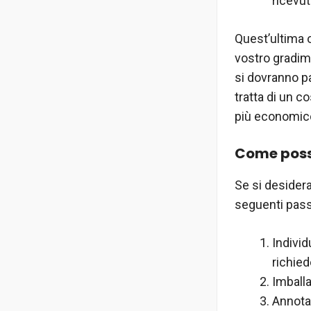
ricevut
Quest’ultima 
vostro gradime
si dovranno p
tratta di un c
più economic
Come posso
Se si desidera
seguenti pass
Individ
richie
Imballa
Annotar