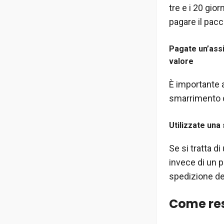
tre e i 20 gio
pagare il pacc
Pagate un’assi
valore
È importante a
smarrimento du
Utilizzate una
Se si tratta d
invece di un 
spedizione de
Come res