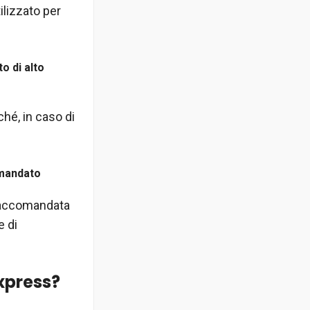
ilizzato per
o di alto
hé, in caso di
omandato
a raccomandata
e di
Express?