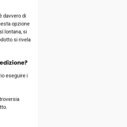
è davvero di
questa opzione
ì lontana, si
dotto si rivela
pedizione?
io eseguire i
troversia
tto.