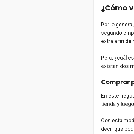
¿Cómo ve
Por lo genera
segundo emple
extra a fin d
Pero, ¿cuál e
existen dos m
Comprar p
En este negoc
tienda y luego
Con esta moda
decir que podr