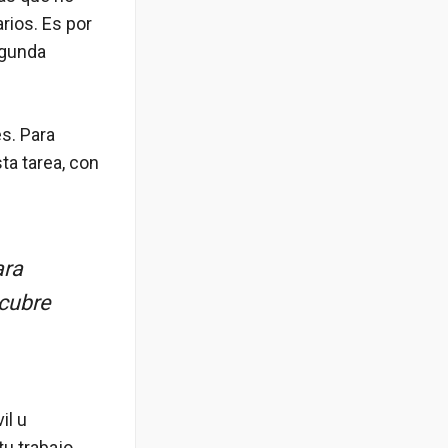
rios. Es por
egunda
es. Para
ta tarea, con
ara
cubre
il u
u trabajo