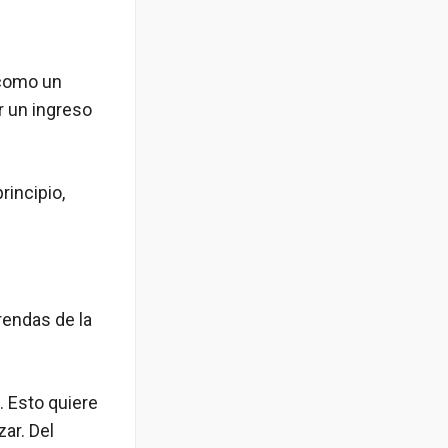
 como un
r un ingreso
rincipio,
rendas de la
. Esto quiere
ar. Del