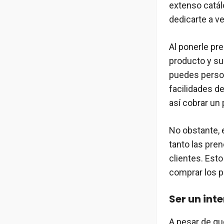
extenso catál
dedicarte a v
Al ponerle pre
producto y su
puedes person
facilidades de
así cobrar un
No obstante, 
tanto las pren
clientes. Est
comprar los 
Ser un int
A pesar de qu