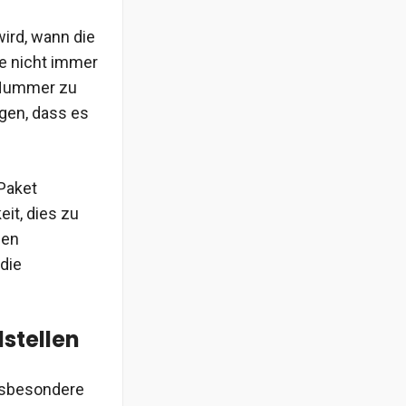
wird, wann die
ie nicht immer
g-Nummer zu
gen, dass es
 Paket
it, dies zu
nen
 die
stellen
insbesondere