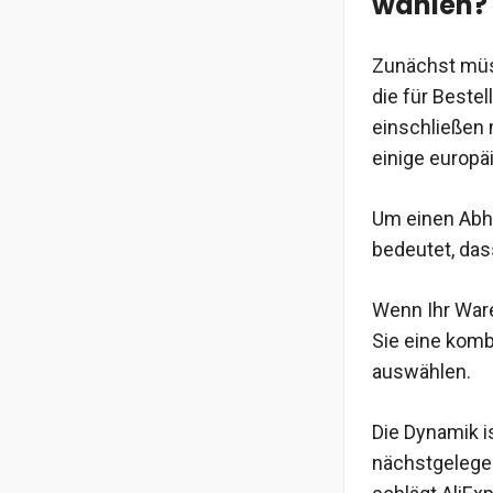
wählen?
Zunächst müss
die für Beste
einschließen 
einige europä
Um einen Abho
bedeutet, das
Wenn Ihr War
Sie eine komb
auswählen.
Die Dynamik i
nächstgelegen