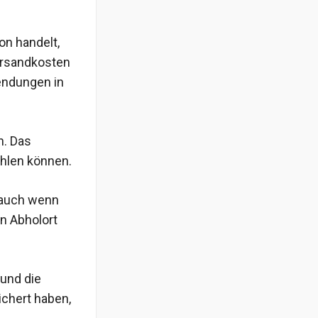
on handelt,
Versandkosten
Sendungen in
n. Das
ahlen können.
(auch wenn
en Abholort
 und die
ichert haben,