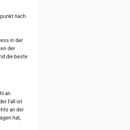
spunkt nach
ess in der
ten der
nd die beste
hl an
r Fall ist
chts an der
Tagen hat,