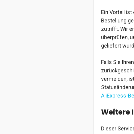
Ein Vorteil is
Bestellung ge
zutrifft. Wir
überprüfen, u
geliefert wur
Falls Sie Ihr
zurückgeschic
vermeiden, i
Statusänderun
AliExpress-Be
Weitere 
Dieser Servic