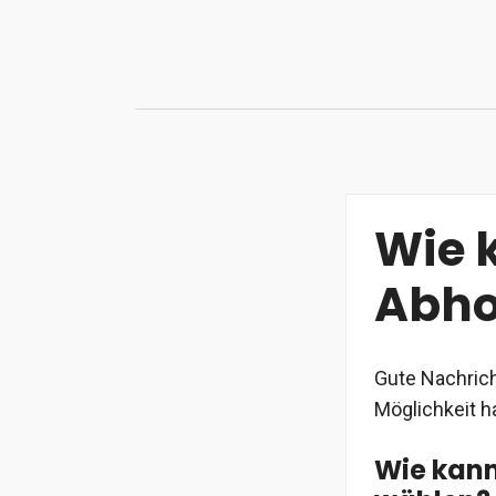
Zum
Inhalt
springen
Wie 
Abhol
Gute Nachrich
Möglichkeit ha
Wie kann