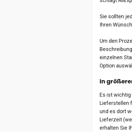
schlägt AliExp
Sie sollten j
Ihren Wünsch
Um den Prozes
Beschreibung
einzelnen Sta
Option auswä
In größere
Es ist wichti
Lieferstellen 
und es dort w
Lieferzeit (w
erhalten Sie I