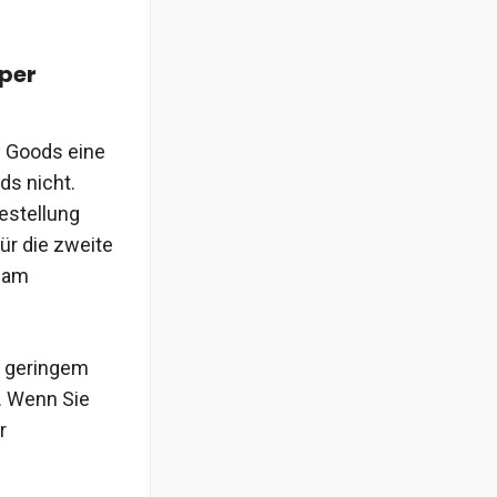
uper
l Goods eine
ds nicht.
Bestellung
ür die zweite
s am
n geringem
. Wenn Sie
r