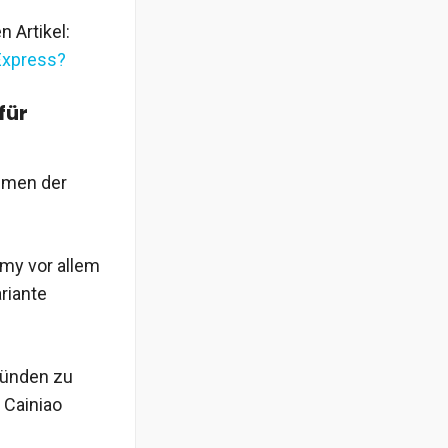
 Artikel:
Express?
für
hmen der
omy vor allem
riante
ründen zu
 Cainiao