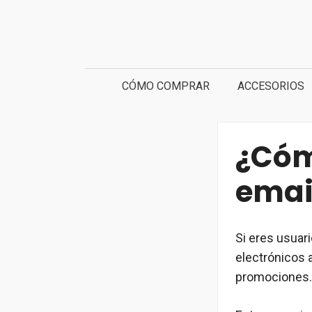
Saltar
al
contenido
CÓMO COMPRAR
ACCESORIOS
¿Cóm
emai
Si eres usuari
electrónicos 
promociones.