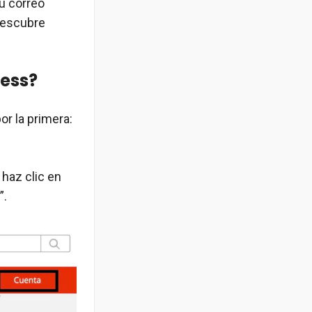
u correo
 descubre
ress?
r la primera:
 haz clic en
”.