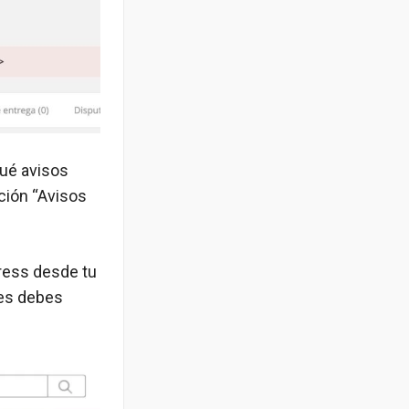
qué avisos
pción “Avisos
press desde tu
les debes