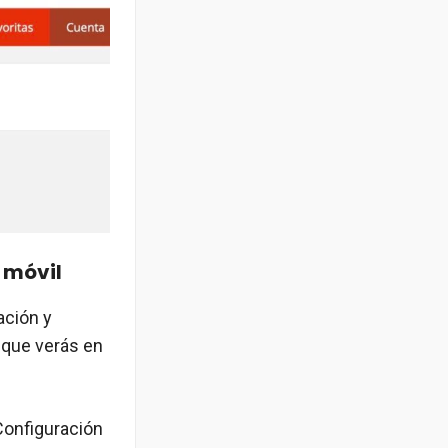
 móvil
ación y
 que verás en
“Configuración