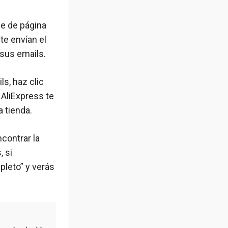
ie de página
te envían el
 sus emails.
ls, haz clic
AliExpress te
a tienda.
contrar la
, si
leto” y verás