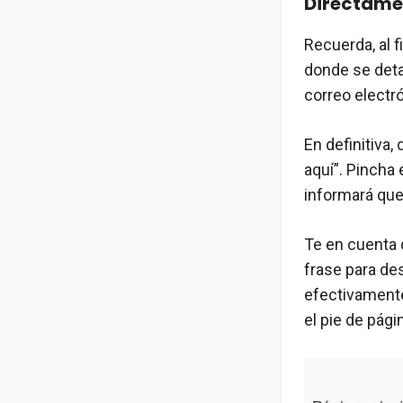
Directamen
Recuerda, al f
donde se deta
correo electró
En definitiva,
aquí”. Pincha
informará que 
Te en cuenta 
frase para des
efectivamente
el pie de pági