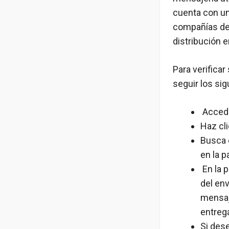
cuenta con un
compañías de
distribución 
Para verificar
seguir los si
Accede 
Haz cli
Busca e
en la p
En la 
del env
mensaj
entreg
Si des