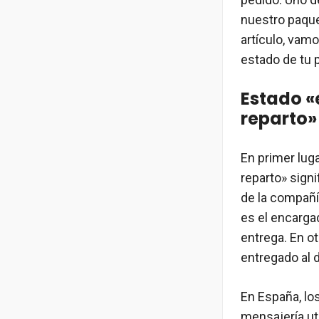
nuestro paquet
artículo, vam
estado de tu 
Estado «
reparto»
En primer luga
reparto» sign
de la compañí
es el encargad
entrega. En ot
entregado al d
En España, lo
mensajería ut