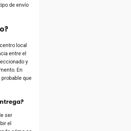
tipo de envío
do?
centro local
cia entre el
eleccionado y
omento. En
s probable que
entrega?
de ser
bir el