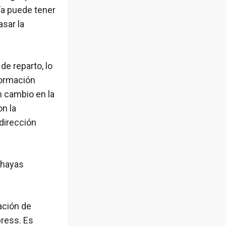
ía puede tener
asar la
de reparto, lo
formación
n cambio en la
n la
dirección
 hayas
ación de
ress. Es