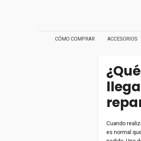
Saltar
al
contenido
CÓMO COMPRAR
ACCESORIOS
¿Qué 
llega
repar
Cuando realiz
es normal qu
pedido. Uno d