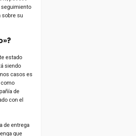
de seguimiento
a sobre su
o»?
nte estado
tá siendo
gunos casos es
, como
mpañía de
ado con el
a de entrega
tenga que