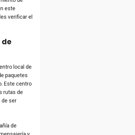
En este
s verificar el
l de
entro local de
 de paquetes
o. Este centro
s rutas de
s de ser
añía de
 mensajería y