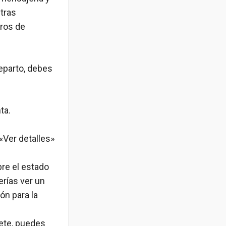
Otras
ros de
reparto, debes
ta.
«Ver detalles»
bre el estado
erías ver un
ón para la
ete, puedes