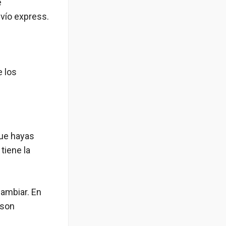
e
vío express.
e los
que hayas
tiene la
ambiar. En
 son