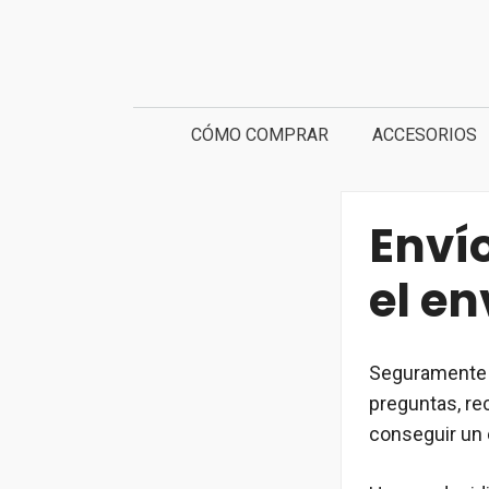
Saltar
al
contenido
CÓMO COMPRAR
ACCESORIOS
Envío
el en
Seguramente 
preguntas, re
conseguir un