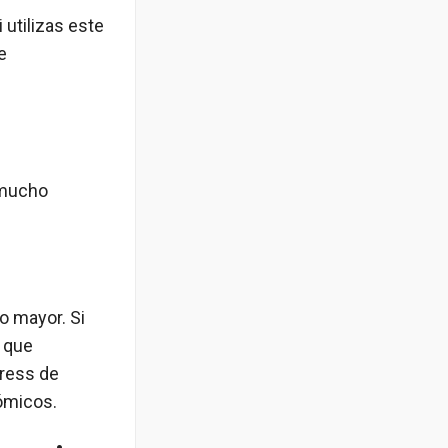
 utilizas este
e
 mucho
o mayor. Si
o que
press de
nómicos.