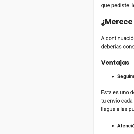
que pediste l
¿Merece 
A continuació
deberías cons
Ventajas
Seguim
Esta es uno d
tu envío cada
llegue a las p
Atenci