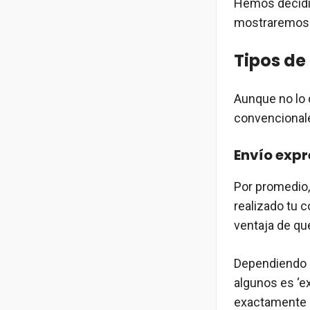
Hemos decidid
mostraremos l
Tipos de
Aunque no lo 
convencionale
Envío expr
Por promedio,
realizado tu c
ventaja de qu
Dependiendo d
algunos es ‘ex
exactamente 