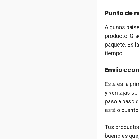
Punto de 
Algunos paíse
producto. Gra
paquete. Es l
tiempo.
Envío eco
Esta es la pr
y ventajas so
paso a paso d
está o cuánto 
Tus productos
bueno es que,