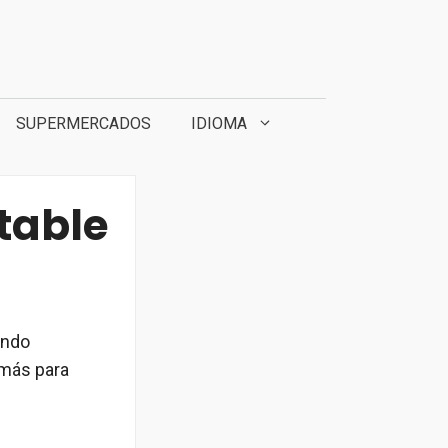
SUPERMERCADOS
IDIOMA
ntable
ando
 más para