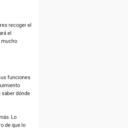
res recoger el
rá el
sa mucho
 sus funciones
guimiento
n saber dónde
 más. Lo
ro de que lo