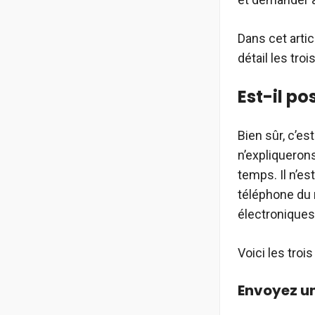
Dans cet artic
détail les tro
Est-il po
Bien sûr, c’e
n’expliquerons
temps. Il n’e
téléphone du
électroniques
Voici les troi
Envoyez u