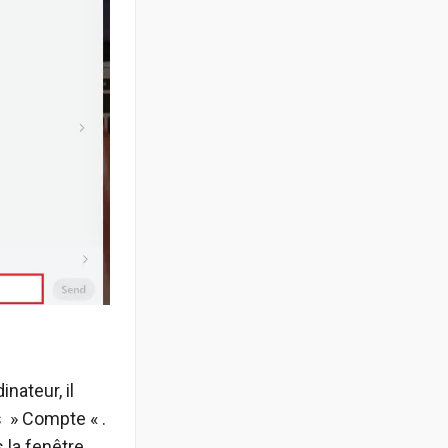
nateur, il
s » Compte « .
 la fenêtre