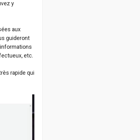
uvez y
isées aux
us guideront
 informations
fectueux, etc.
très rapide qui