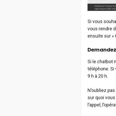
Si vous souhai
vous rendre da
ensuite sur « 
Demandez à
Si le chatbot
téléphone. Si
9 h à 20 h.
N’oubliez pas
sur quoi vous
l’appel, l’opé