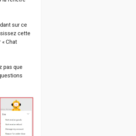
dant sur ce
oisissez cette
r « Chat
ez pas que
 questions