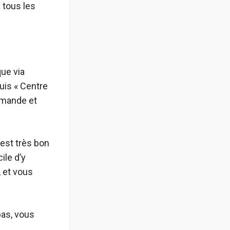
 tous les
ue via
uis « Centre
demande et
est très bon
ile d’y
, et vous
pas, vous