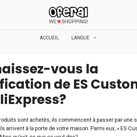
ACCUEIL
LANGUE
aissez-vous la
ification de ES Cust
liExpress?
roduits sont achetés, ils commencent à passer par une sé
ils arrivent à la porte de votre maison. Parmi eux, « ES C
. Mais qu’est-ce que ça veut dire?