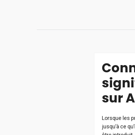
Aller
au
contenu
Conn
sign
sur A
Lorsque les p
jusqu’à ce qu’
être introduit