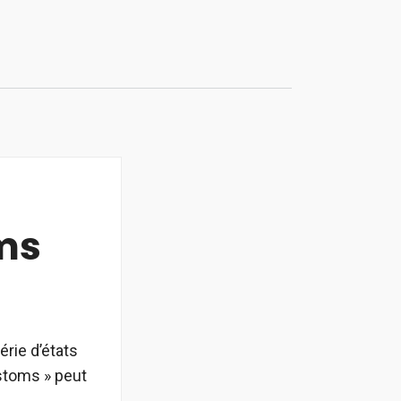
oms
rie d’états
ustoms » peut