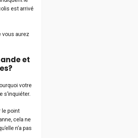
olis est arrivé
e vous aurez
mande et
ées?
pourquoi votre
 s’inquiéter.
 le point
anne, cela ne
’elle n’a pas