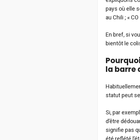
pays où elle s
au Chili ; « C
En bref, si v
bientôt le col
Pourquoi
la barre
Habituellement
statut peut s
Si, par exemple
d’être dédoua
signifie pas 
été reflété l’ét