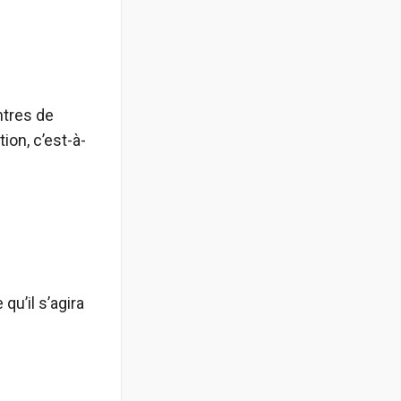
ntres de
ion, c’est-à-
qu’il s’agira