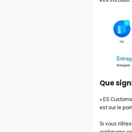
Que signi
« ES Customs »
est sur le poi
Si vous n’ête
expliquons co