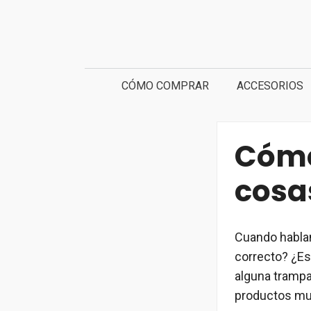
Saltar
al
contenido
CÓMO COMPRAR
ACCESORIOS
Cómo
cosas
Cuando hablam
correcto? ¿Es 
alguna trampa
productos muy