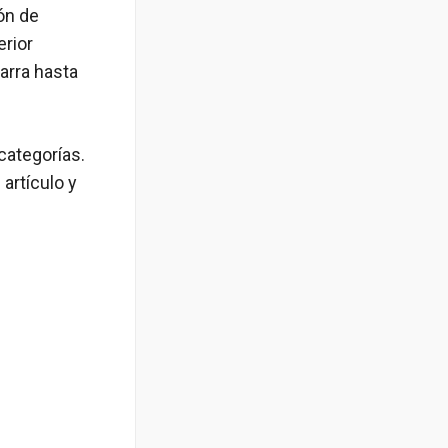
ón de
erior
barra hasta
categorías.
 artículo y