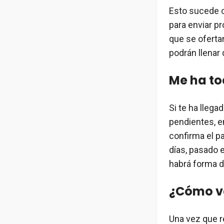
Esto sucede c
para enviar pr
que se ofertan
podrán llenar
Me ha to
Si te ha llega
pendientes, en
confirma el pa
días, pasado 
habrá forma de
¿Cómo va
Una vez que re