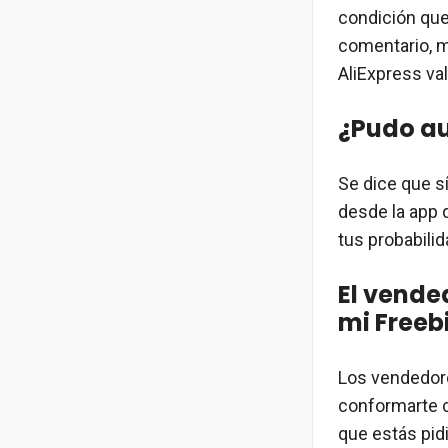
condición que 
comentario, m
AliExpress va
¿Pudo au
Se dice que s
desde la app 
tus probabili
El vende
mi Freeb
Los vendedore
conformarte co
que estás pidi