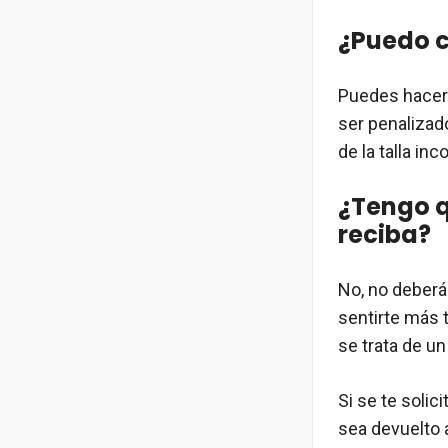
¿Puedo c
Puedes hacerl
ser penalizado
de la talla in
¿Tengo q
reciba?
No, no deberá
sentirte más 
se trata de u
Si se te solic
sea devuelto 