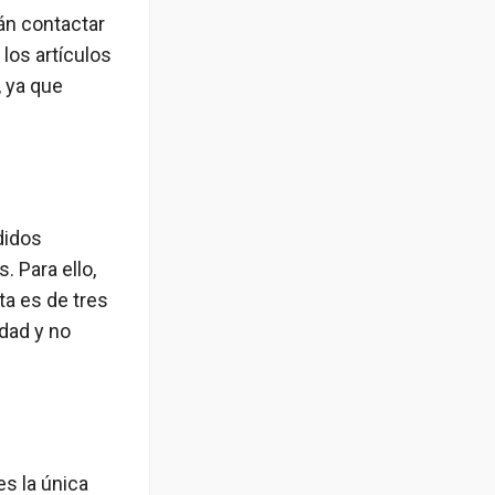
án contactar
 los artículos
, ya que
edidos
. Para ello,
ta es de tres
idad y no
es la única