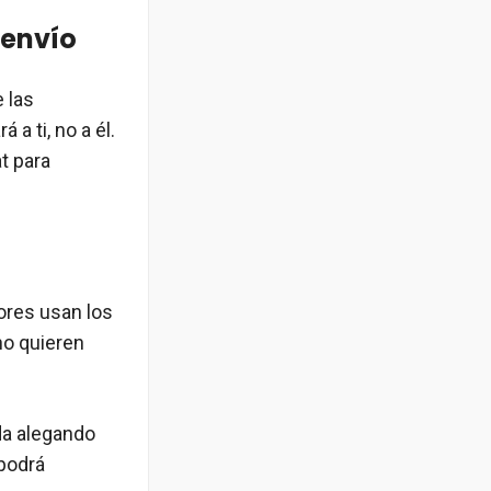
 envío
 las
 a ti, no a él.
t para
ores usan los
no quieren
da alegando
 podrá