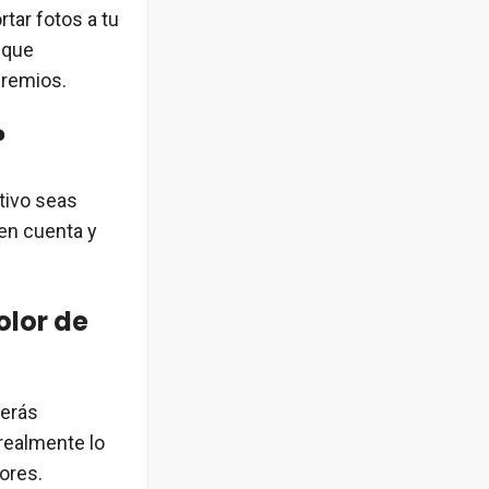
rtar fotos a tu
 que
premios.
?
ctivo seas
 en cuenta y
olor de
berás
 realmente lo
lores.