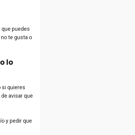
a que puedes
 no te gusta o
o lo
 si quieres
 de avisar que
ío y pedir que