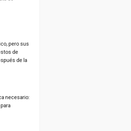
ico, pero sus
estos de
después de la
ca necesario:
 para