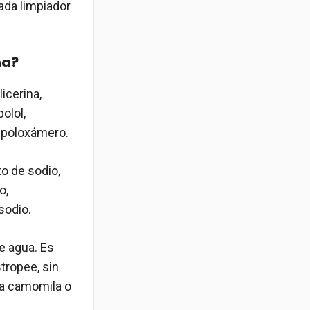
ada limpiador
na?
icerina,
olol,
y poloxámero.
o de sodio,
o,
sodio.
e agua. Es
tropee, sin
a camomila o