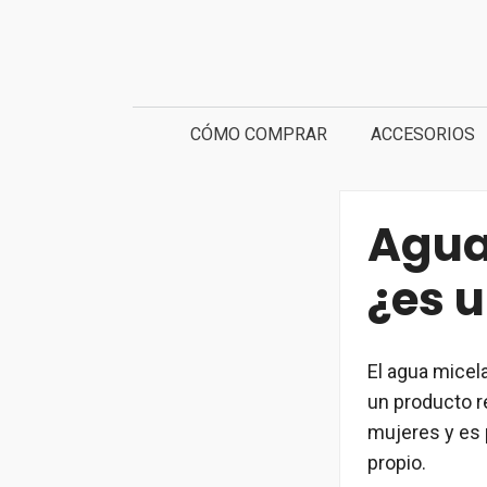
Saltar
al
contenido
CÓMO COMPRAR
ACCESORIOS
Agua
¿es 
El agua micel
un producto r
mujeres y es 
propio.