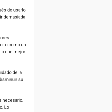
és de usarlo.
tir demasiada
jores
ador o como un
 lo que mejor
idado de la
disminuir su
s necesario.
o. Lo