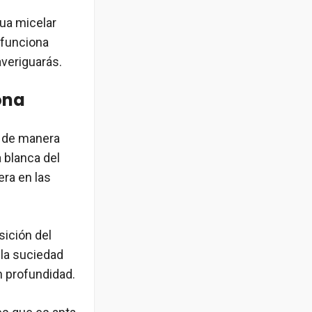
gua micelar
 funciona
veriguarás.
ona
ro de manera
 blanca del
era en las
sición del
 la suciedad
en profundidad.