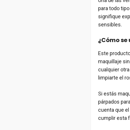
Una de las ve
para todo tipo
signifique exp
sensibles.
¿Cómo se u
Este producto 
maquillaje sin
cualquier otr
limpiarte el ro
Si estás maqu
párpados para
cuenta que e
cumplir esta 