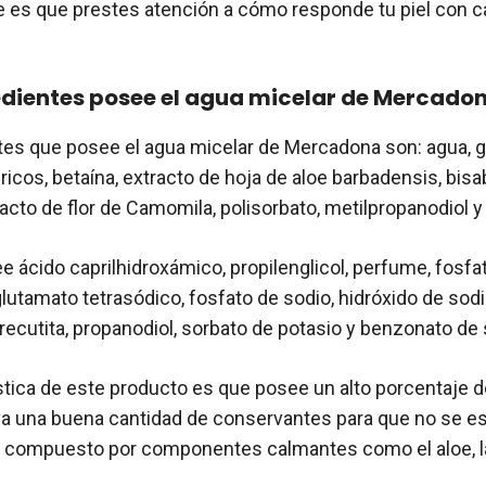
es que prestes atención a cómo responde tu piel con c
edientes posee el agua micelar de Mercado
tes que posee el agua micelar de Mercadona son: agua, gl
ricos, betaína, extracto de hoja de aloe barbadensis, bisab
racto de flor de Camomila, polisorbato, metilpropanodiol 
 ácido caprilhidroxámico, propilenglicol, perfume, fosfat
lutamato tetrasódico, fosfato de sodio, hidróxido de sodi
recutita, propanodiol, sorbato de potasio y benzonato de 
stica de este producto es que posee un alto porcentaje d
eva una buena cantidad de conservantes para que no se es
 compuesto por componentes calmantes como el aloe, l