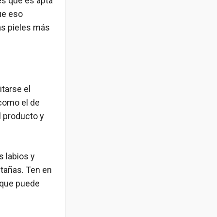
es que es apta
que eso
las pieles más
itarse el
 como el de
l producto y
s labios y
stañas. Ten en
nque puede