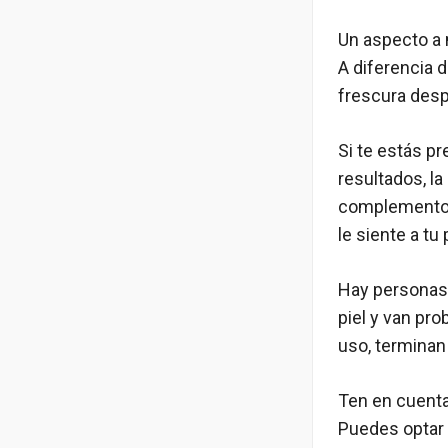
Un aspecto a 
A diferencia 
frescura despu
Si te estás p
resultados, l
complemento e
le siente a tu p
Hay personas 
piel y van pr
uso, terminan
Ten en cuenta
Puedes optar 