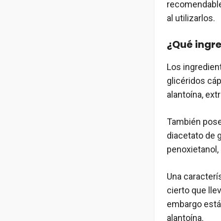
recomendable 
al utilizarlos.
¿Qué ingr
Los ingredien
glicéridos cáp
alantoína, ext
También posee
diacetato de g
penoxietanol, 
Una caracterí
cierto que ll
embargo está
alantoína.