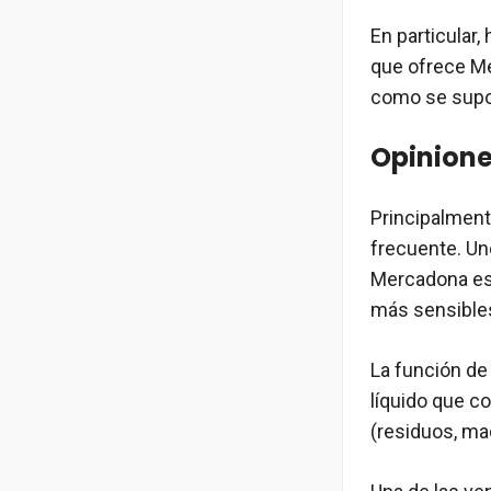
En particular,
que ofrece Me
como se supon
Opinione
Principalmente
frecuente. Un
Mercadona es q
más sensible
La función de
líquido que c
(residuos, maq