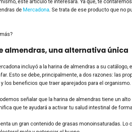
 mismo, este artículo te interesará. Ya que, te contaremos
mendras de
Mercadona
. Se trata de ese producto que no p
r más?
e almendras, una alternativa única
cadona incluyó a la harina de almendras a su catálogo, 
nfar. Esto se debe, principalmente, a dos razones: las pr
 y los beneficios que traer aparejados para el organismo.
 podemos señalar que la harina de almendras tiene un alto
gnifica que te ayudará a activar tu salud intestinal de forma
senta un gran contenido de grasas monoinsaturadas. Lo c
olesterol malo y potenciar el bueno.