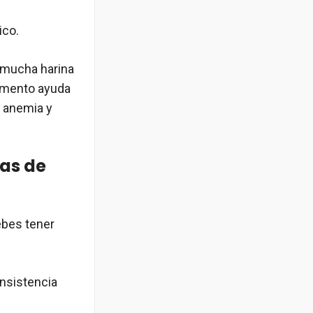
ico.
o mucha harina
limento ayuda
a anemia y
ras de
debes tener
nsistencia