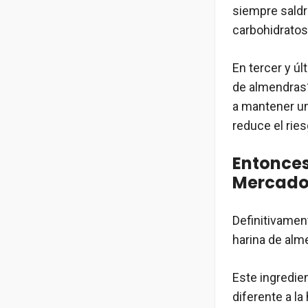
siempre saldr
carbohidratos
En tercer y ú
de almendras?
a mantener un
reduce el ri
Entonces
Mercad
Definitivament
harina de alm
Este ingredie
diferente a la