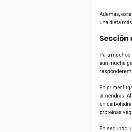
Además, esta 
una dieta más 
Sección 
Para muchos l
aun mucha gen
responderemos
En primer luga
almendras. Al
en carbohidrat
proteínas vege
En segundo lu