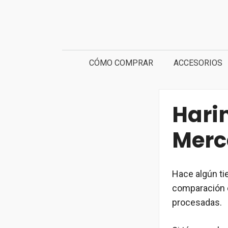
Saltar
al
contenido
CÓMO COMPRAR
ACCESORIOS
Hari
Merc
Hace algún ti
comparación c
procesadas.