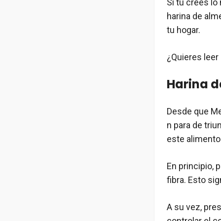
Si tú crees lo
harina de al
tu hogar.
¿Quieres lee
Harina d
Desde que Mer
n para de triu
este alimento
En principio,
fibra. Esto si
A su vez, pre
controlar el c