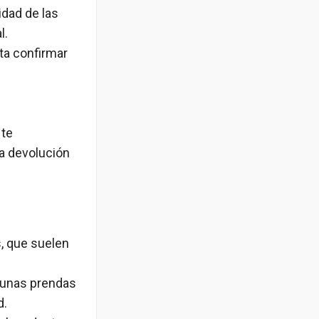
idad de las
l.
ta confirmar
 te
la devolución
s, que suelen
lgunas prendas
d.