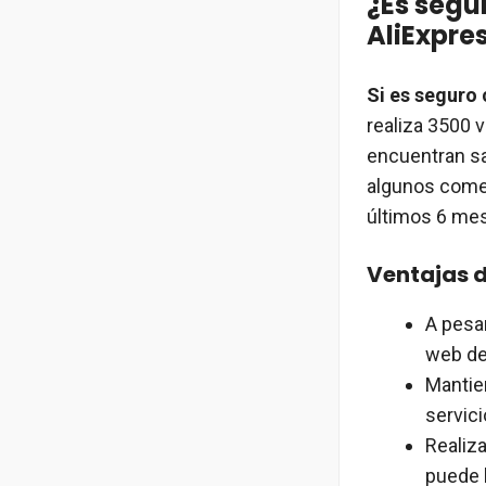
¿Es segu
AliExpre
Si es seguro
realiza 3500 
encuentran sa
algunos comen
últimos 6 me
Ventajas d
A pesar
web de
Mantie
servici
Realiz
puede l