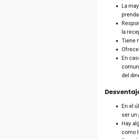
La mayo
prenda
Respon
la rece
Tiene 
Ofrece
En cas
comunic
del din
Desventaja
En el ú
ser un
Hay al
como l