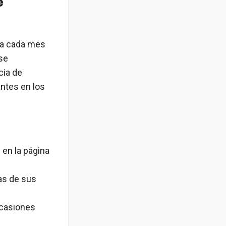
e
nda cada mes
se
cia de
antes en los
 en la página
as de sus
ocasiones