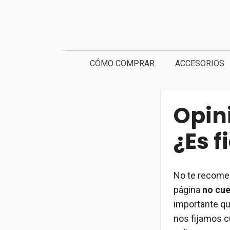
Saltar
al
contenido
CÓMO COMPRAR
ACCESORIOS
Opin
¿Es f
No te recomen
página
no cue
importante qu
nos fijamos c