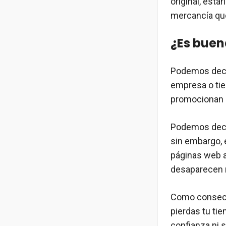
original, esta
mercancía que
¿Es buen
Podemos decir
empresa o tie
promocionan so
Podemos decir
sin embargo, 
páginas web a
desaparecen r
Como consecue
pierdas tu ti
confianza ni 