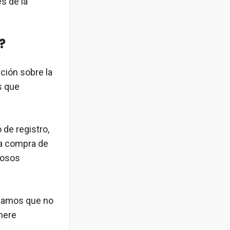
es de la
?
ción sobre la
s que
 de registro,
la compra de
ñosos
ndamos que no
enere