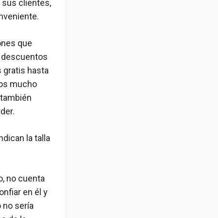
sus clientes,
nveniente.
ones que
an descuentos
 gratis hasta
cios mucho
 también
der.
dican la talla
o, no cuenta
nfiar en él y
 no sería