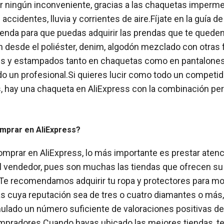
r ningún inconveniente, gracias a las chaquetas imperme
accidentes, lluvia y corrientes de aire.Fíjate en la guía de
ienda para que puedas adquirir las prendas que te quede
n desde el poliéster, denim, algodón mezclado con otras f
res y estampados tanto en chaquetas como en pantalones
do un profesional.Si quieres lucir como todo un competid
 hay una chaqueta en AliExpress con la combinación per
mprar en AliExpress?
comprar en AliExpress, lo más importante es prestar atenci
l vendedor, pues son muchas las tiendas que ofrecen s
.Te recomendamos adquirir tu ropa y protectores para mo
as cuya reputación sea de tres o cuatro diamantes o más,
lado un número suficiente de valoraciones positivas d
mpradores.Cuando hayas ubicado las mejores tiendas, t