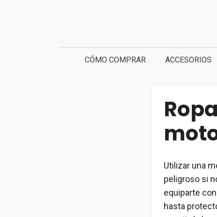
Saltar
al
contenido
CÓMO COMPRAR
ACCESORIOS
Ropa
moto
Utilizar una 
peligroso si 
equiparte con
hasta protect