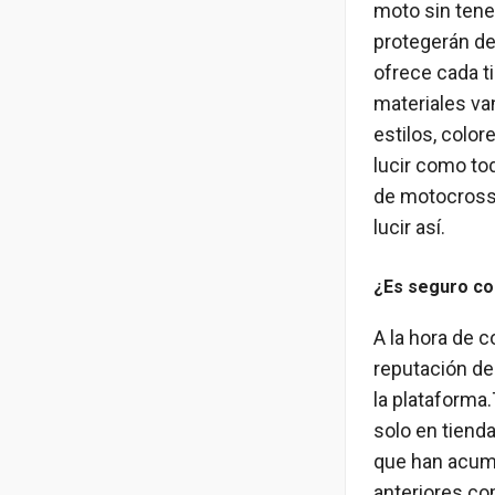
moto sin tene
protegerán de 
ofrece cada t
materiales va
estilos, colo
lucir como to
de motocross,
lucir así.
¿Es seguro co
A la hora de 
reputación de
la plataforma
solo en tiend
que han acumu
anteriores co