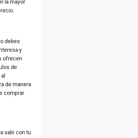
on la mayor
recio.
olo debes
interesa y
ss ofrecen
ulos de
 al
iza de manera
as comprar
 salir con tu