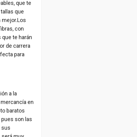
ables, que te
 tallas que
n mejor.Los
ibras, con
 que te harán
or de carrera
fecta para
ón a la
u mercancía en
to baratos
 pues son las
e sus
e será muy