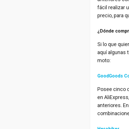
fácil realiza
precio, para 
¿Dónde compra
Si lo que qui
aquí algunas 
moto:
GoodGoods Co
Posee cinco d
en AliExpress
anteriores. E
combinacione
Herobiker