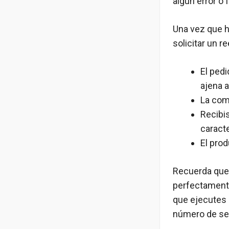
algún error o f
Una vez que h
solicitar un 
El pedi
ajena a 
La com
Recibis
caracte
El pro
Recuerda que 
perfectament
que ejecutes 
número de se