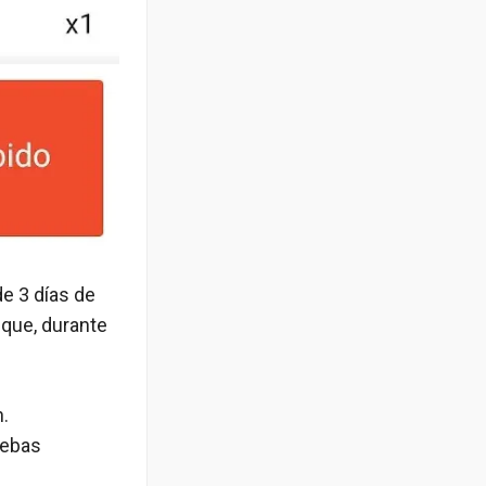
de 3 días de
 que, durante
n.
uebas