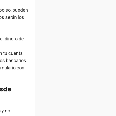
bolso, pueden
zos serán los
 el dinero de
n tu cuenta
tos bancarios.
rmulario con
esde
 y no