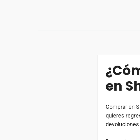
Saltar
al
contenido
¿Cóm
en S
Comprar en S
quieres regr
devoluciones 