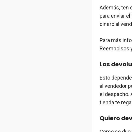
Además, ten en
para enviar el
dinero al vend
Para más inf
Reembolsos y
Las devolu
Esto depender
al vendedor p
el despacho. A
tienda te rega
Quiero dev
Como se dijo 