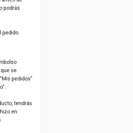
no podrás
l pedido.
eembolso
z que se
 “Mis pedidos”
o”.
ducto, tendrás
 hizo en
s