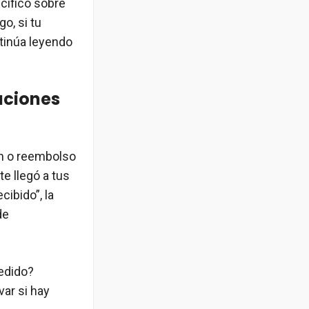
cífico sobre
go, si tu
tinúa leyendo
uciones
ón o reembolso
e llegó a tus
ibido”, la
de
pedido?
ar si hay