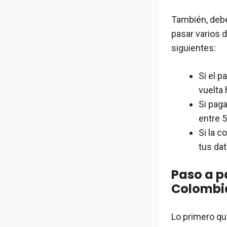
También, debe
pasar varios d
siguientes:
Si el p
vuelta 
Si paga
entre 5
Si la 
tus dat
Paso a p
Colombi
Lo primero qu