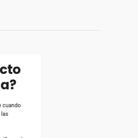
cto
ia?
e cuando
 las