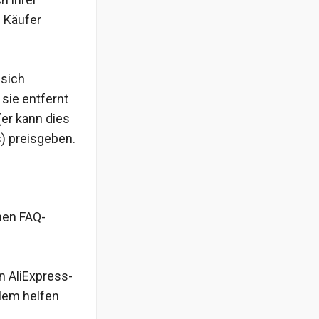
 Käufer
 sich
sie entfernt
er kann dies
) preisgeben.
nen FAQ-
n AliExpress-
lem helfen