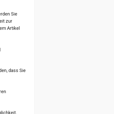
erden Sie
eit zur
em Artikel
u
den, dass Sie
ren
lichkeit,