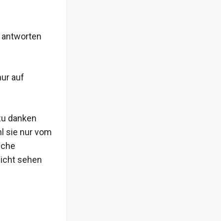
 antworten
ur auf
 zu danken
hl sie nur vom
iche
icht sehen