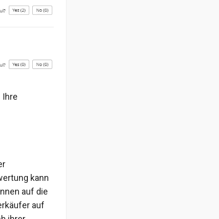
 Ihre
er
wertung kann
nnen auf die
rkäufer auf
h ihrer