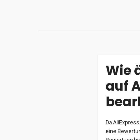
Zum
Inhalt
springen
Wie 
auf A
bear
Da AliExpress
eine Bewertun
Bewertung hi