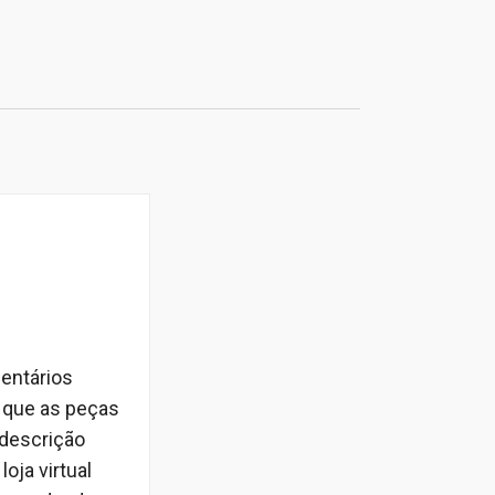
entários
m que as peças
 descrição
oja virtual