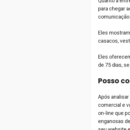
Quanto à entr
para chegar a
comunicação 
Eles mostram 
casacos, vest
Eles oferecem
de 75 dias, se
Posso c
Após analisar
comercial e v
on-line que p
enganosas de 
seu website 