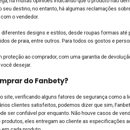
ega, há muitas opiniões indicando que o produto não de
o seu destino, no entanto, há algumas reclamações sobr
com o vendedor.
diferentes designs e estilos, desde roupas formais até p
idos de praia, entre outros. Para todos os gostos e perso
 proteção ao comprador, com uma garantia de devolução
 você desejar.
omprar do Fanbety?
 o site, verificando alguns fatores de segurança como a l
ários clientes satisfeitos, podemos dizer que sim, Fanbet
ode ser confiável por enquanto. Não houve casos de ven
produtos, eles entregam ao cliente as especificações 
e em cada produto.