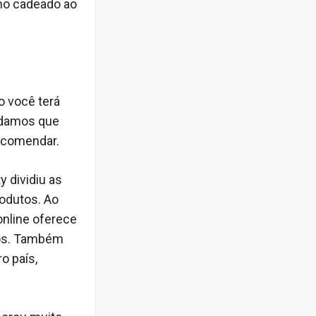
no cadeado ao
 você terá
ndamos que
encomendar.
y dividiu as
rodutos. Ao
online oferece
tos. Também
o país,