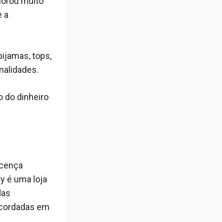
morou muito
e a
ijamas, tops,
nalidades.
 do dinheiro
icença
y é uma loja
das
acordadas em