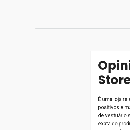
Saltar
para
o
conteúdo
Opin
Store
É uma loja re
positivos e m
de vestuário 
exata do produ