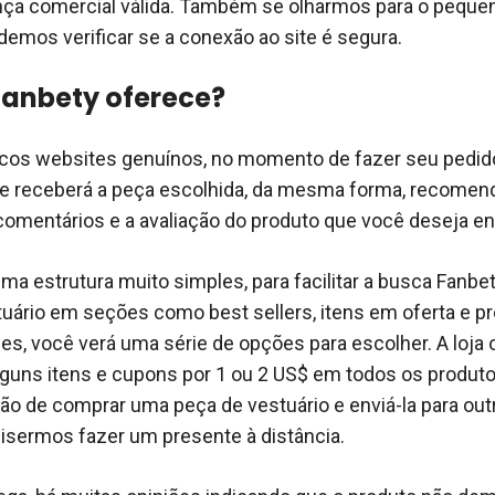
nça comercial válida. Também se olharmos para o peque
odemos verificar se a conexão ao site é segura.
Fanbety oferece?
cos websites genuínos, no momento de fazer seu pedido
ue receberá a peça escolhida, da mesma forma, recome
comentários e a avaliação do produto que você deseja 
ma estrutura muito simples, para facilitar a busca Fanbet
uário em seções como best sellers, itens em oferta e p
les, você verá uma série de opções para escolher. A loja 
lguns itens e cupons por 1 ou 2 US$ em todos os produ
ão de comprar uma peça de vestuário e enviá-la para outr
uisermos fazer um presente à distância.