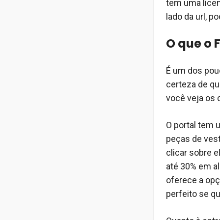
tem uma lice
lado da url, p
O que o 
É um dos pou
certeza de q
você veja os 
O portal tem u
peças de vest
clicar sobre e
até 30% em a
oferece a opç
perfeito se q