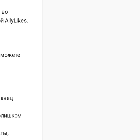
 во
 AllyLikes.
сможете
давец
 слишком
ты,