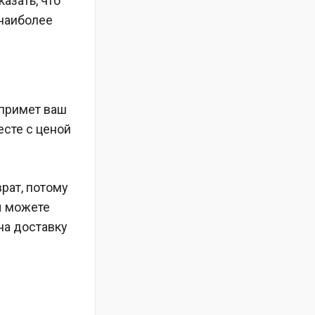
азать, что
 наиболее
 примет ваш
есте с ценой
рат, потому
вы можете
 на доставку