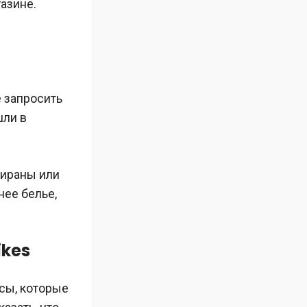
азине.
 запросить
шли в
тираны или
нее белье,
ikes
осы, которые