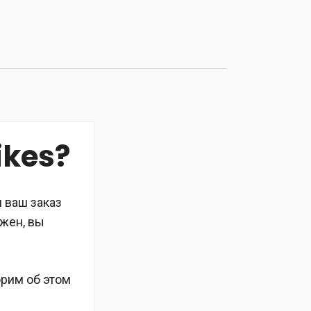
ikes?
и ваш заказ
жен, вы
орим об этом