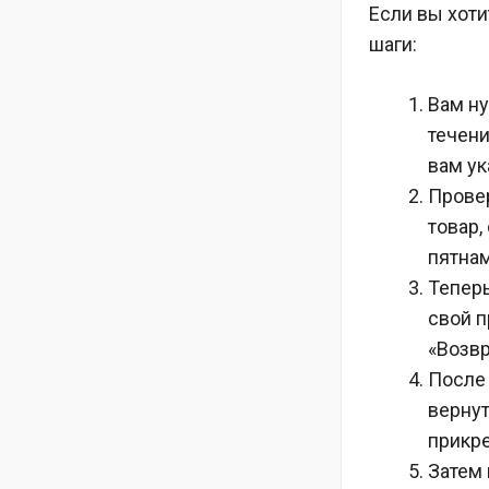
Если вы хот
шаги:
Вам ну
течени
вам ук
Провер
товар,
пятна
Теперь
свой п
«Возвр
После 
вернут
прикр
Затем 