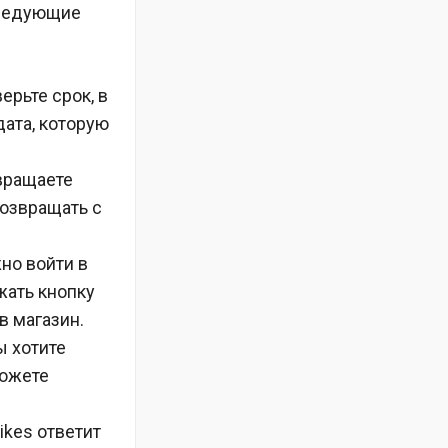
следующие
ерьте срок, в
дата, которую
звращаете
возвращать с
но войти в
жать кнопку
в магазин.
ы хотите
можете
ikes ответит