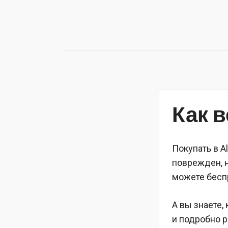
Перейти
к
содержимому
Как в
Покупать в Al
поврежден, 
можете беспр
А вы знаете,
и подробно р