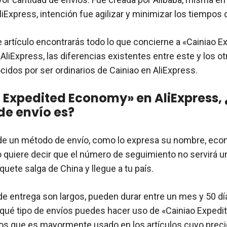
iExpress, intención fue agilizar y minimizar los tiempos 
e artículo encontrarás todo lo que concierne a «Cainiao E
liExpress, las diferencias existentes entre este y los 
cidos por ser ordinarios de Cainiao en AliExpress.
 Expedited Economy» en AliExpress,
e envío es?
 de un método de envío, como lo expresa su nombre, eco
to quiere decir que el número de seguimiento no servirá u
uete salga de China y llegue a tu país.
e entrega son largos, pueden durar entre un mes y 50 día
qué tipo de envíos puedes hacer uso de «Cainiao Exped
s que es mayormente usado en los artículos cuyo preci