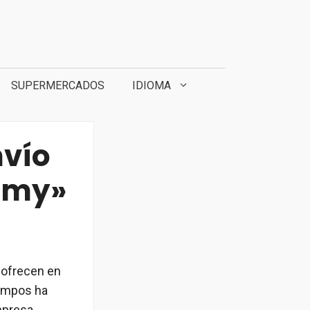
SUPERMERCADOS
IDIOMA
nvío
omy»
 ofrecen en
iempos ha
mpresa