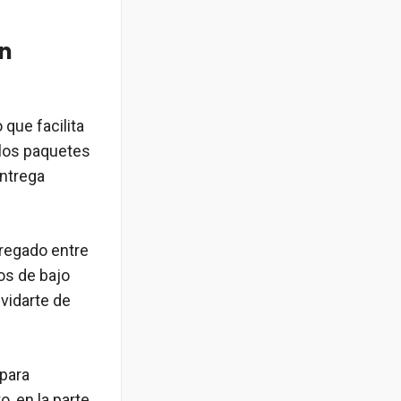
en
 que facilita
llos paquetes
ntrega
tregado entre
tos de bajo
vidarte de
 para
, en la parte