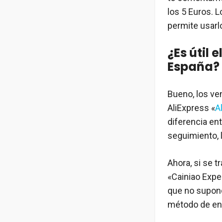
los 5 Euros. 
permite usar
¿Es útil 
España?
Bueno, los ve
AliExpress «
A
diferencia en
seguimiento, 
Ahora, si se t
«Cainiao Exp
que no supon
método de env