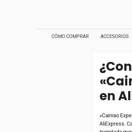
Saltar
al
contenido
CÓMO COMPRAR
ACCESORIOS
¿Con
«Cai
en A
«Cainiao Exp
AliExpress. C
tramitado may