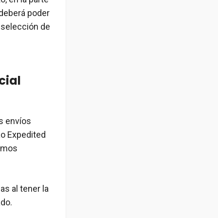
 deberá poder
 selección de
cial
os envíos
ao Expedited
camos
s al tener la
ado.