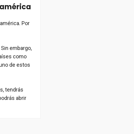
oamérica
oamérica. Por
. Sin embargo,
países como
guno de estos
s, tendrás
podrás abrir