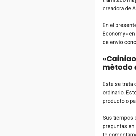
creadora de Al
En el present
Economy» en A
de envío cono
«Cainiao
método d
Este se trata
ordinario. Es
producto o paq
Sus tiempos d
preguntas en 
te comentamo