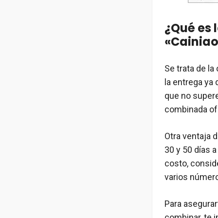
¿Qué es 
«Cainia
Se trata de la
la entrega ya
que no super
combinada ofr
Otra ventaja 
30 y 50 días a
costo, consid
varios número
Para asegurar
combinar, te i