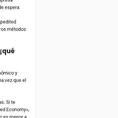
de espera.
xpedited
otros métodos
 ¿qué
nómico y
na vez que el
s. Si te
ited Economy»,
o es menor a