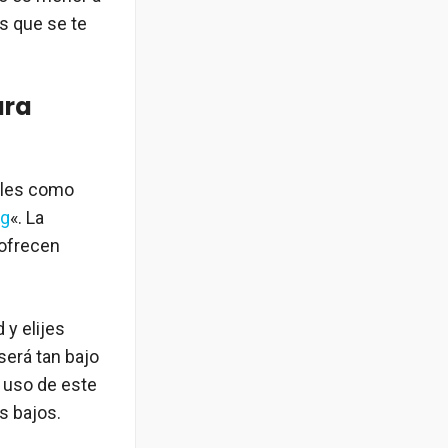
s que se te
ara
ales como
ng
«. La
 ofrecen
 y elijes
 será tan bajo
 uso de este
s bajos.