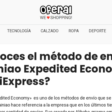
TECNOLOGÍA
CALZADO
ROPA
DEPORTE
oces el método de e
niao Expedited Econ
liExpress?
edited Economy» es uno de los métodos de envío que se
ainiao hace referencia a la empresa que en los últimos t
or cantidad de envíos. Fue creada por Alibaba, misma e