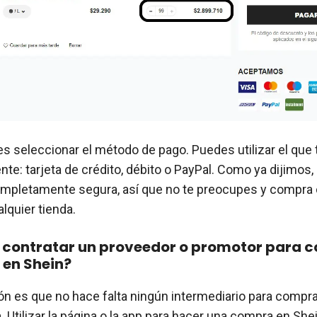
es seleccionar el método de pago. Puedes utilizar el que 
te: tarjeta de crédito, débito o PayPal. Como ya dijimos,
ompletamente segura, así que no te preocupes y compra
lquier tienda.
 contratar un proveedor o promotor para c
 en Shein?
ón es que no hace falta ningún intermediario para compra
. Utilizar la página o la app para hacer una compra en Shei