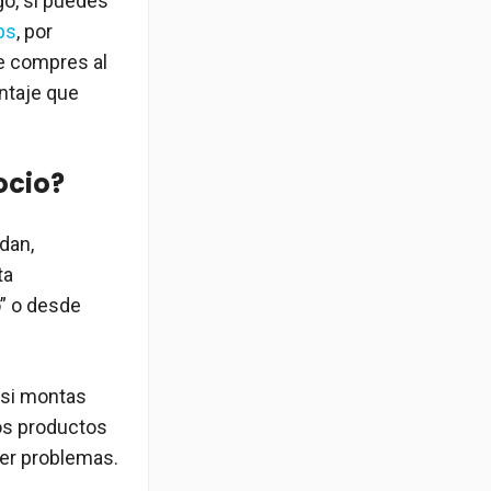
go, sí puedes
ps
, por
e compres al
untaje que
ocio?
dan,
ta
o” o desde
 si montas
los productos
ner problemas.