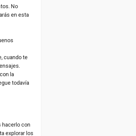
ntos. No
rarás en esta
.
buenos
e, cuando te
ensajes.
con la
egue todavía
s hacerlo con
a explorar los