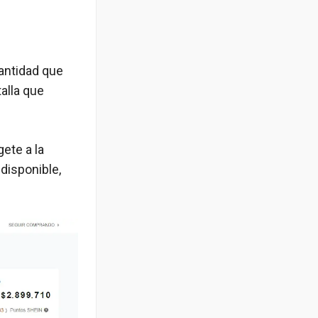
cantidad que
talla que
ete a la
disponible,