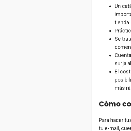
Un cat
importa
tienda.
Práctic
Se trat
coment
Cuenta 
surja 
El cos
posibil
más rá
Cómo com
Para hacer tu
tu e-mail, cu