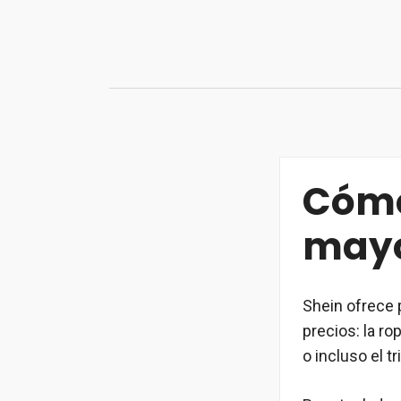
Skip
to
content
Cómo
mayo
Shein ofrece 
precios: la ro
o incluso el t