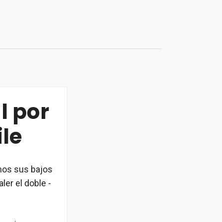
l por
le
mos sus bajos
ler el doble -