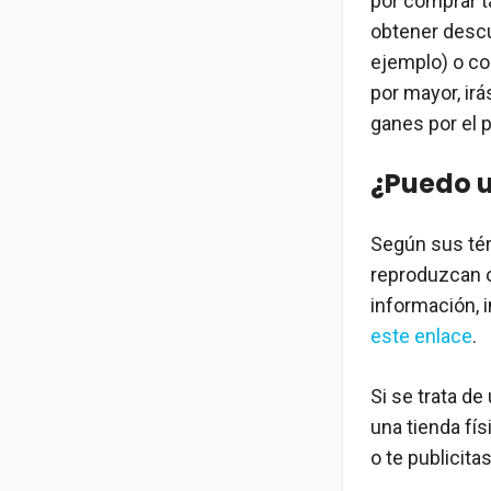
por comprar 
obtener descu
ejemplo) o co
por mayor, irá
ganes por el 
¿Puedo u
Según sus tér
reproduzcan o
información, 
este enlace
.
Si se trata d
una tienda fí
o te publicita