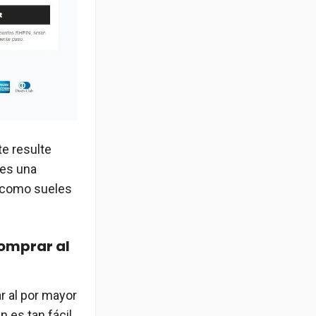
te resulte
 es una
 como sueles
omprar al
r al por mayor
n es tan fácil