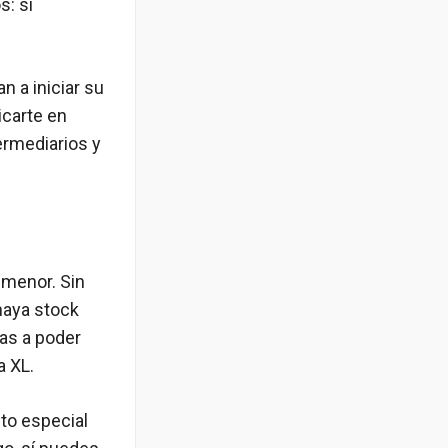
s: si
n a iniciar su
icarte en
ermediarios y
 menor. Sin
haya stock
vas a poder
a XL.
to especial