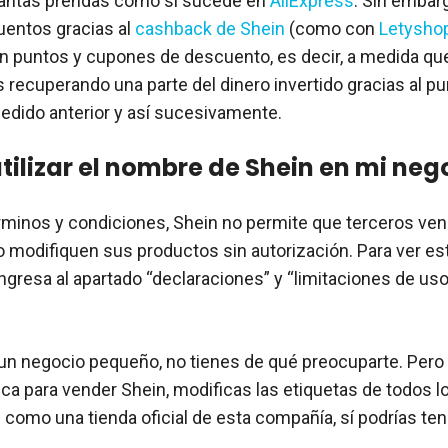
tantas prendas como sí sucede en
AliExpress
. Sin embar
entos gracias al
cashback de Shein
(como con
Letysho
n puntos y cupones de descuento, es decir, a medida qu
s recuperando una parte del dinero invertido gracias al p
pedido anterior y así sucesivamente.
tilizar el nombre de Shein en mi neg
minos y condiciones, Shein no permite que terceros ven
 modifiquen sus productos sin autorización. Para ver es
ingresa al apartado “declaraciones” y “limitaciones de us
e un negocio pequeño, no tienes de qué preocuparte. Pero
sica para vender Shein, modificas las etiquetas de todos 
s como una tienda oficial de esta compañía, sí podrías te