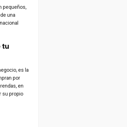
en pequeños,
 de una
rnacional
 tu
egocio, es la
mpran por
prendas, en
r su propio