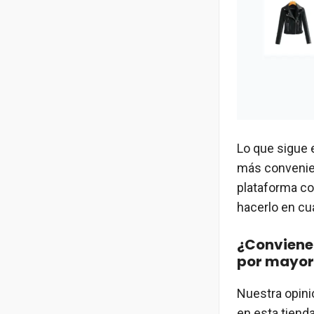
Lo que sigue 
más convenien
plataforma c
hacerlo en cua
¿Conviene
por mayor
Nuestra opini
en esta tienda