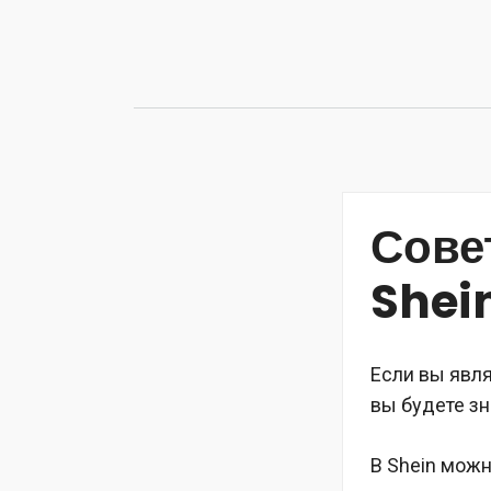
Перейти
к
содержимому
Сове
Shei
Если вы явля
вы будете зн
В Shein можн