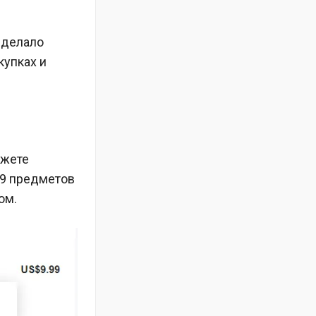
сделало
купках и
ожете
99 предметов
ом.