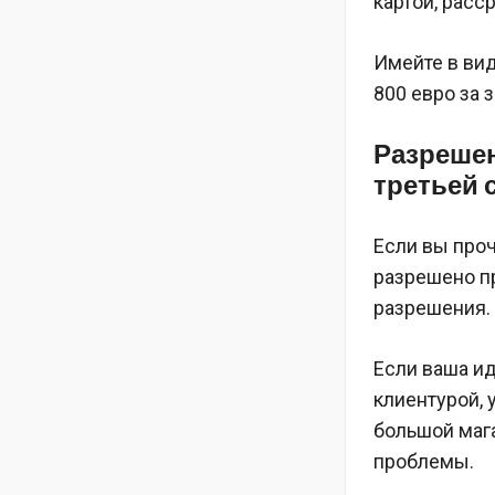
картой, рас
Имейте в вид
800 евро за з
Разрешен
третьей 
Если вы про
разрешено п
разрешения.
Если ваша ид
клиентурой, 
большой мага
проблемы.