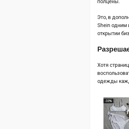
полцены.
Это, в допол
Shein одним 
открытии би
Разрешае
Хотя страниц
воспользоват
одежды каждо