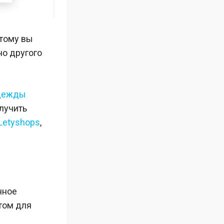
тому вы
но другого
одежды
олучить
Letyshops
,
чное
том для