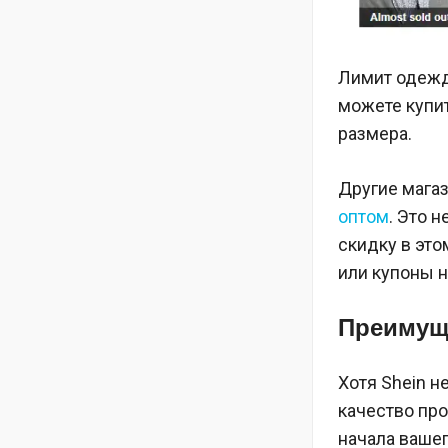
Лимит одежд
можете купит
размера.
Другие магаз
оптом
. Это 
скидку в это
или купоны н
Преимуще
Хотя Shein н
качество пр
начала вашег