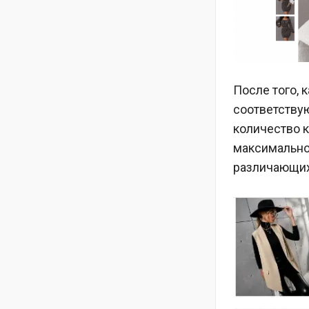
После того,
соответствую
количество к
максимально
различающихс