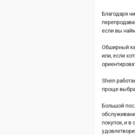
Благодаря н
перепродавая
если вы найм
Обширный ка
или, если хо
ориентироват
Shein работа
проще выбрат
Большой посл
обслуживани
покупок, и 
удовлетвори