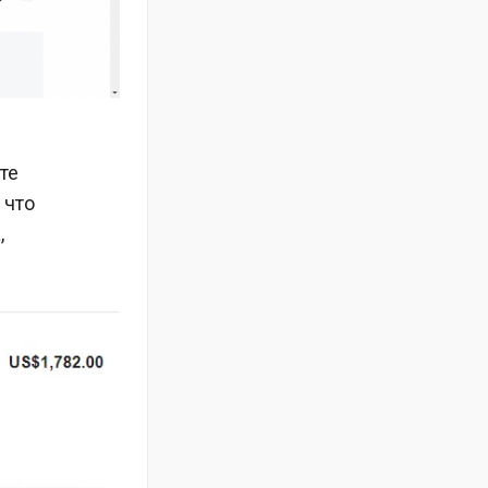
те
 что
,