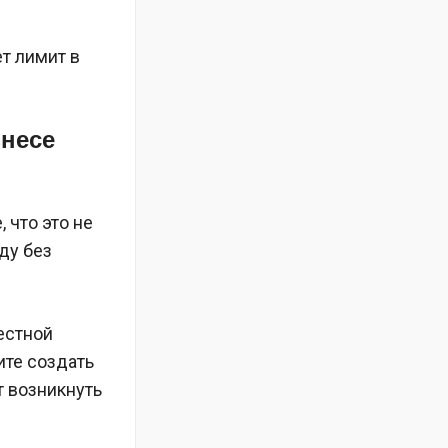
ет лимит в
знесе
, что это не
ду без
естной
ите создать
т возникнуть