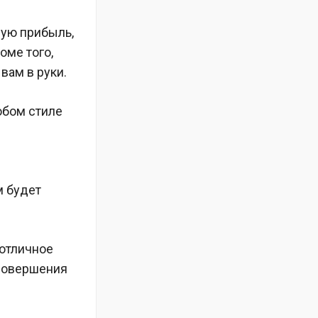
ую прибыль,
оме того,
вам в руки.
юбом стиле
м будет
 отличное
 совершения