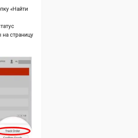
опку «Найти
статус
 на страницу