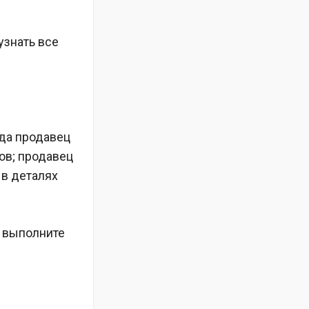
узнать все
гда продавец
ов; продавец
 в деталях
а выполните