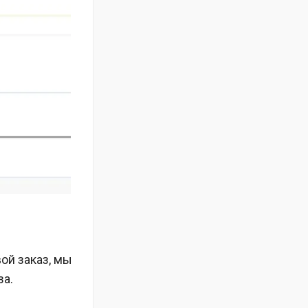
вой заказ, мы
за.