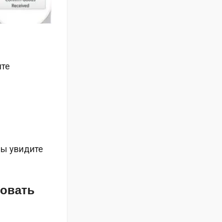
ите
вы увидите
зовать