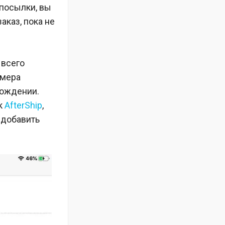
 посылки, вы
каз, пока не
 всего
омера
хождении.
к
AfterShip
,
о добавить