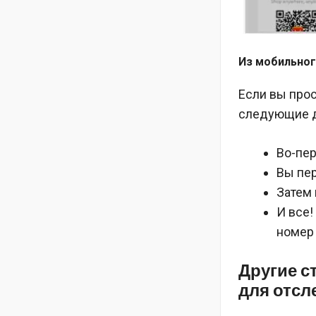
Из мобильно
Если вы про
следующие д
Во-пер
Вы пер
Затем 
И все!
номер
Другие с
для отсл