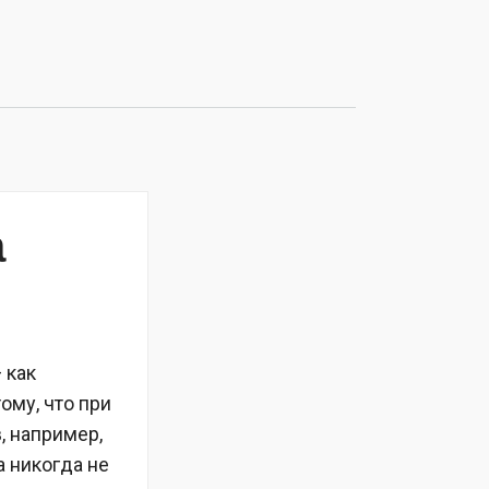
а
 как
ому, что при
, например,
а никогда не