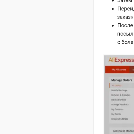
Затем 
Перейд
заказ»
После 
посылк
с бол