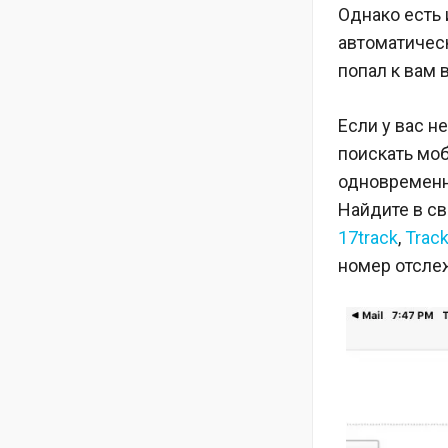
Однако есть 
автоматическ
попал к вам в
Если у вас н
поискать мо
одновременн
Найдите в св
17track
,
Trac
номер отсле