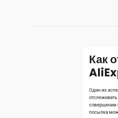
Перейти
к
содержимому
Как о
AliE
Один из аспе
отслеживать
совершении п
посылка може