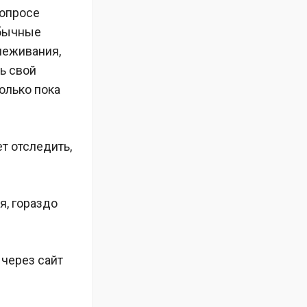
вопросе
обычные
леживания,
ь свой
олько пока
т отследить,
я, гораздо
 через сайт