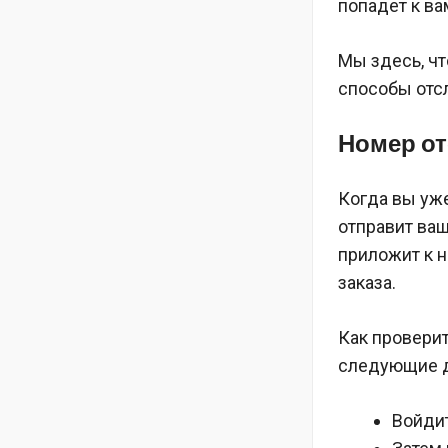
попадет к ва
Мы здесь, чт
способы отсл
Номер от
Когда вы уже
отправит ваш
приложит к 
заказа.
Как провери
следующие д
Войдит